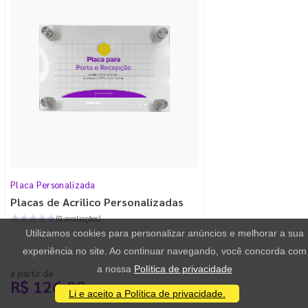
Placa Personalizada
Placas de Acrilico Personalizadas
(0 avaliações)
Utilizamos cookies para personalizar anúncios e melhorar a sua
experiência no site. Ao continuar navegando, você concorda com
a nossa
Política de privacidade
a partir de
R$ 126,99
/ 1 unidade
Li e aceito a Política de privacidade.