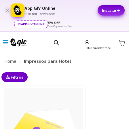
App GIV Online
Instalar
10 mil+ downloads
5% OFF
APPGIVONLINE
*verifique condições
Entre
ou cadastre-se
Home
Impressos para Hotel
Filtros