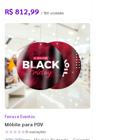
com 100m - Faca Padrão
R$ 812,99
/ 500 unidades
Feiras e Eventos
Móbile para PDV
(0 avaliações)
300x300mm - Modelo Redondo - Colorido