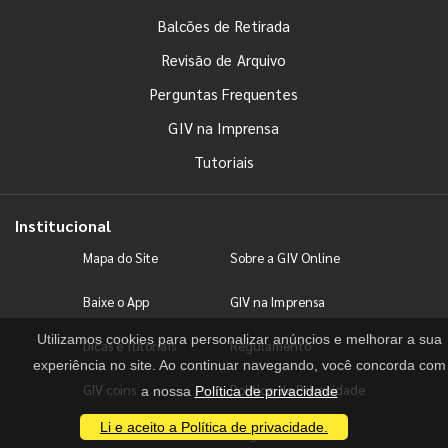
Balcões de Retirada
Revisão de Arquivo
Perguntas Frequentes
GIV na Imprensa
Tutoriais
Institucional
Mapa do Site
Sobre a GIV Online
Baixe o App
GIV na Imprensa
Utilizamos cookies para personalizar anúncios e melhorar a sua
Dicas e Tutoriais
Regulamento
experiência no site. Ao continuar navegando, você concorda com
GIV coins
Política de Privacidade
a nossa
Política de privacidade
Li e aceito a Política de privacidade.
Fale conosco
Blog