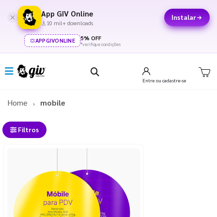
App GIV Online
Instalar
10 mil+ downloads
5% OFF
APPGIVONLINE
*verifique condições
Entre
ou cadastre-se
Home
mobile
Filtros