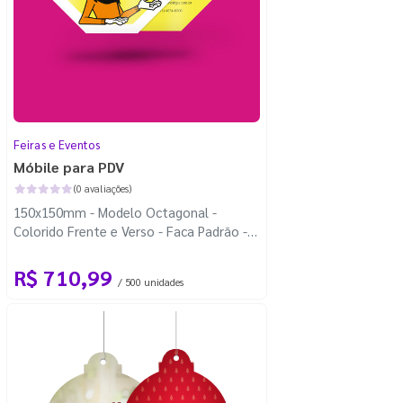
Feiras e Eventos
Móbile para PDV
(0 avaliações)
150x150mm - Modelo Octagonal -
Colorido Frente e Verso - Faca Padrão -
Carretel Fio de Nylon com 100m
R$ 710,99
/ 500 unidades