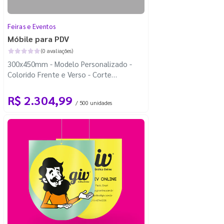
Feiras e Eventos
Móbile para PDV
(0 avaliações)
300x450mm - Modelo Personalizado -
Colorido Frente e Verso - Corte
Personalizado - Carretel Fio de Nylon
com 100m
R$ 2.304,99
/ 500 unidades