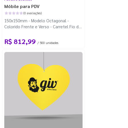
Móbile para PDV
(0 avaliações)
150x150mm - Modelo Octagonal -
Colorido Frente e Verso - Carretel Fio de
Nylon com 100m - Faca Padrão
R$ 812,99
/ 500 unidades