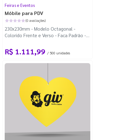
Feiras e Eventos
Móbile para PDV
(0 avaliações)
230x230mm - Modelo Octagonal -
Colorido Frente e Verso - Faca Padrão -
Carretel Fio de Nylon com 100m
R$ 1.111,99
/ 500 unidades