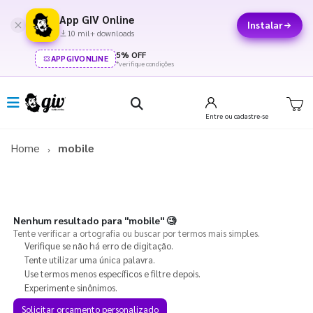
App GIV Online
Instalar
10 mil+ downloads
5% OFF
APPGIVONLINE
*verifique condições
Entre
ou cadastre-se
Home
mobile
Nenhum resultado para
"mobile"
🧐
Tente verificar a ortografia ou buscar por termos mais simples.
Verifique se não há erro de digitação.
Tente utilizar uma única palavra.
Use termos menos específicos e filtre depois.
Experimente sinônimos.
Solicitar orçamento personalizado