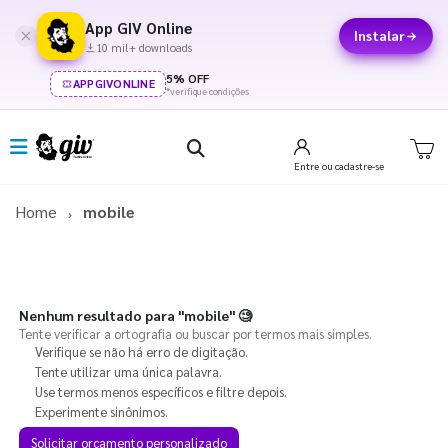
App GIV Online
Instalar
10 mil+ downloads
5% OFF
APPGIVONLINE
*verifique condições
Entre
ou cadastre-se
Home
mobile
Nenhum resultado para
"mobile"
🧐
Tente verificar a ortografia ou buscar por termos mais simples.
Verifique se não há erro de digitação.
Tente utilizar uma única palavra.
Use termos menos específicos e filtre depois.
Experimente sinônimos.
Solicitar orçamento personalizado