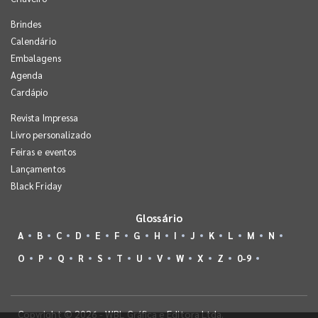
Brindes
Calendário
Embalagens
Agenda
Cardápio
Revista Impressa
Livro personalizado
Feiras e eventos
Lançamentos
Black Friday
Glossário
A
B
C
D
E
F
G
H
I
J
K
L
M
N
O
P
Q
R
S
T
U
V
W
X
Z
0-9
Copyright © 2026 - WBL Gráfica e Editora Ltda.