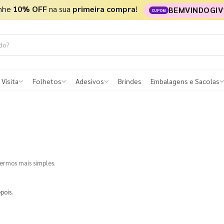
nhe
10% OFF
na sua
primeira compra
!
BEMVINDOGIV
CUPOM
 Visita
Folhetos
Adesivos
Brindes
Embalagens e Sacolas
termos mais simples.
pois.