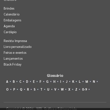
Brindes
Calendário
Embalagens
Agenda
Cardápio
Revista Impressa
Livro personalizado
Feiras e eventos
Lançamentos
Black Friday
Glossário
A
B
C
D
E
F
G
H
I
J
K
L
M
N
O
P
Q
R
S
T
U
V
W
X
Z
0-9
Copyright © 2026 - WBL Gráfica e Editora Ltda.