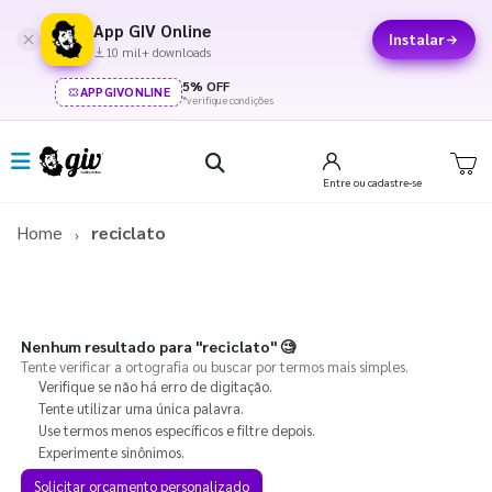
App GIV Online
Instalar
10 mil+ downloads
5% OFF
APPGIVONLINE
*verifique condições
Entre
ou cadastre-se
Home
reciclato
Nenhum resultado para
"reciclato"
🧐
Tente verificar a ortografia ou buscar por termos mais simples.
Verifique se não há erro de digitação.
Tente utilizar uma única palavra.
Use termos menos específicos e filtre depois.
Experimente sinônimos.
Solicitar orçamento personalizado