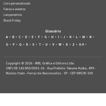
Livro personalizado
Feiras e eventos
Lançamentos
Black Friday
Glossário
A
B
C
D
E
F
G
H
I
J
K
L
M
N
O
P
Q
R
S
T
U
V
W
X
Z
0-9
Copyright © 2026 - WBL Gráfica e Editora Ltda.
CNPJ 08.142.850/0001-36 - Rua Prefeito Takume Koike, 499 -
Núcleo Itaim - Ferraz de Vasconcelos - SP - CEP 08538-100