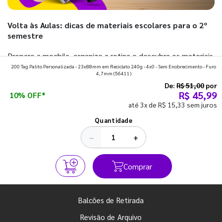
Volta às Aulas: dicas de materiais escolares para o 2º
semestre
Prepare a mochila, organize a rotina e descubra os materiais
200 Tag Palito Personalizada - 23x88mm em Reciclato 240g - 4x0 - Sem Enobrecimento - Furo
que fazem toda diferença para começar o segundo
4,7mm
(56411)
semestre com o pé direito. Confira!
De:
R$ 51,00
por
R$ 45,99
10% OFF*
até 3x de R$ 15,33 sem juros
Ver todos os posts
Quantidade
−
+
Comprar
Balcões de Retirada
Revisão de Arquivo