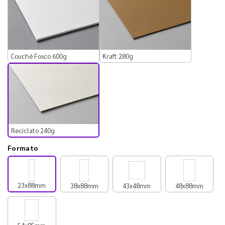
Couché Fosco 600g
Kraft 280g
Reciclato 240g
Formato
23x88mm
38x88mm
43x48mm
48x88mm