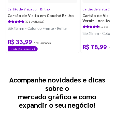
Cartão de Visita com Brilho
Cartão de Visita Cor
Cartão de Visita em Couché Brilho
Cartão de Visit
Verniz Localiza
(301 avaliações)
(12 avaliaçõ
88x48mm - Colorido Frente - Refile
88x48mm - Colorido
R$ 33,99
/ 50 unidades
R$ 78,99
/ 50
Produção Express
Acompanhe novidades e dicas
sobre o
mercado gráfico e como
expandir o seu negócio!