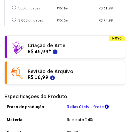
Selecionar 500 unidades
500 unidades
R$ 61,99
R$ 0,13/un
Selecionar 1000 unidades
1.000 unidades
R$ 94,99
R$ 0,10/un
NOVO
Criação de Arte
R$ 45,99
*
Revisão de Arquivo
R$ 16,99
Especificações do Produto
Verifique a
Prazo de produção
3 dias úteis + frete
Material
Reciclato 240g