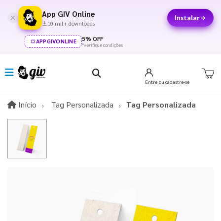
App GIV Online
Instalar
10 mil+ downloads
5% OFF
APPGIVONLINE
*verifique condições
Entre
ou cadastre-se
Início
Início
Tag Personalizada
Tag Personalizada