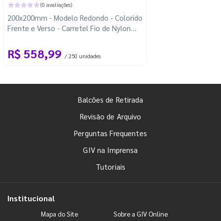
(0 avaliações)
200x200mm - Modelo Redondo - Colorido
Frente e Verso - Carretel Fio de Nylon
com 100m - Faca Padrão
R$ 558,99
/ 250 unidades
Balcões de Retirada
Revisão de Arquivo
Perguntas Frequentes
GIV na Imprensa
Tutoriais
Institucional
Mapa do Site
Sobre a GIV Online