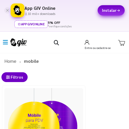
App GIV Online
Instalar
10 mil+ downloads
5% OFF
APPGIVONLINE
*verifique condições
Entre
ou cadastre-se
Home
mobile
Filtros