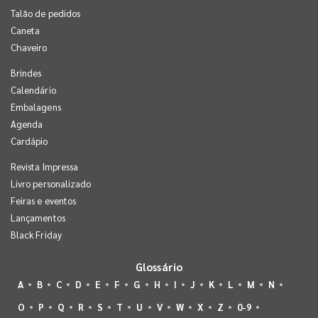
Talão de pedidos
Caneta
Chaveiro
Brindes
Calendário
Embalagens
Agenda
Cardápio
Revista Impressa
Livro personalizado
Feiras e eventos
Lançamentos
Black Friday
Glossário
A
B
C
D
E
F
G
H
I
J
K
L
M
N
O
P
Q
R
S
T
U
V
W
X
Z
0-9