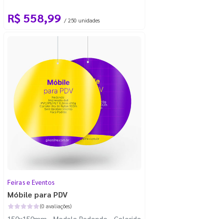
com 100m - Faca Padrão
R$ 558,99
/ 250 unidades
Feiras e Eventos
Móbile para PDV
(0 avaliações)
150x150mm - Modelo Redondo - Colorido