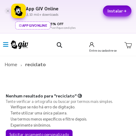
App GIV Online
Instalar
10 mil+ downloads
5% OFF
APPGIVONLINE
*verifique condições
Entre
ou cadastre-se
Home
reciclato
Nenhum resultado para
"reciclato"
🧐
Tente verificar a ortografia ou buscar por termos mais simples.
Verifique se não há erro de digitação.
Tente utilizar uma única palavra.
Use termos menos específicos e filtre depois.
Experimente sinônimos.
Solicitar orçamento personalizado