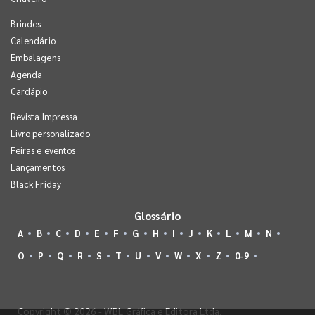
Brindes
Calendário
Embalagens
Agenda
Cardápio
Revista Impressa
Livro personalizado
Feiras e eventos
Lançamentos
Black Friday
Glossário
A
B
C
D
E
F
G
H
I
J
K
L
M
N
O
P
Q
R
S
T
U
V
W
X
Z
0-9
Copyright © 2026 - WBL Gráfica e Editora Ltda.