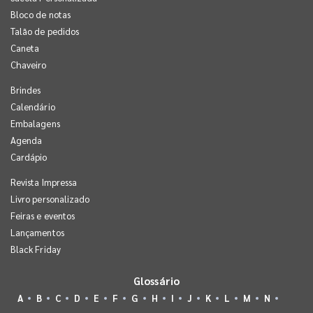
Bloco de notas
Talão de pedidos
Caneta
Chaveiro
Brindes
Calendário
Embalagens
Agenda
Cardápio
Revista Impressa
Livro personalizado
Feiras e eventos
Lançamentos
Black Friday
Glossário
A
B
C
D
E
F
G
H
I
J
K
L
M
N