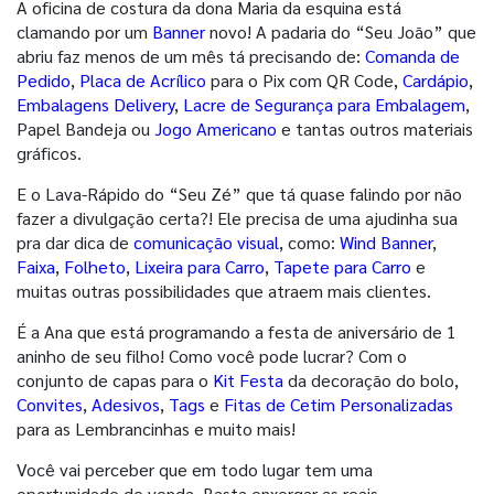
A oficina de costura da dona Maria da esquina está
clamando por um
Banner
novo! A padaria do “Seu João” que
abriu faz menos de um mês tá precisando de:
Comanda de
Pedido
,
Placa de Acrílico
para o Pix com QR Code,
Cardápio
,
Embalagens Delivery
,
Lacre de Segurança para Embalagem
,
Papel Bandeja ou
Jogo Americano
e tantas outros materiais
gráficos.
E o Lava-Rápido do “Seu Zé” que tá quase falindo por não
fazer a divulgação certa?! Ele precisa de uma ajudinha sua
pra dar dica de
comunicação visual
, como:
Wind Banner
,
Faixa
,
Folheto
,
Lixeira para Carro
,
Tapete para Carro
e
muitas outras possibilidades que atraem mais clientes.
É a Ana que está programando a festa de aniversário de 1
aninho de seu filho! Como você pode lucrar? Com o
conjunto de capas para o
Kit Festa
da decoração do bolo,
Convites
,
Adesivos
,
Tags
e
Fitas de Cetim Personalizadas
para as Lembrancinhas e muito mais!
Você vai perceber que em todo lugar tem uma
oportunidade de venda. Basta enxergar as reais