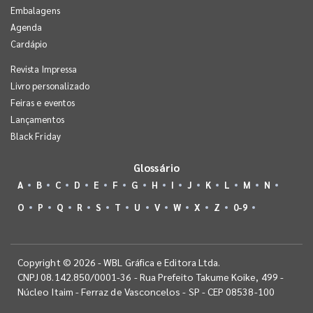
Embalagens
Agenda
Cardápio
Revista Impressa
Livro personalizado
Feiras e eventos
Lançamentos
Black Friday
Glossário
A
B
C
D
E
F
G
H
I
J
K
L
M
N
O
P
Q
R
S
T
U
V
W
X
Z
0-9
Copyright © 2026 - WBL Gráfica e Editora Ltda.
CNPJ 08.142.850/0001-36 - Rua Prefeito Takume Koike, 499 -
Núcleo Itaim - Ferraz de Vasconcelos - SP - CEP 08538-100