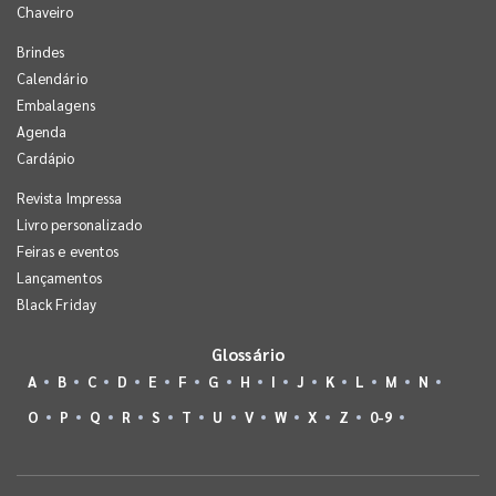
Chaveiro
Brindes
Calendário
Embalagens
Agenda
Cardápio
Revista Impressa
Livro personalizado
Feiras e eventos
Lançamentos
Black Friday
Glossário
A
B
C
D
E
F
G
H
I
J
K
L
M
N
O
P
Q
R
S
T
U
V
W
X
Z
0-9