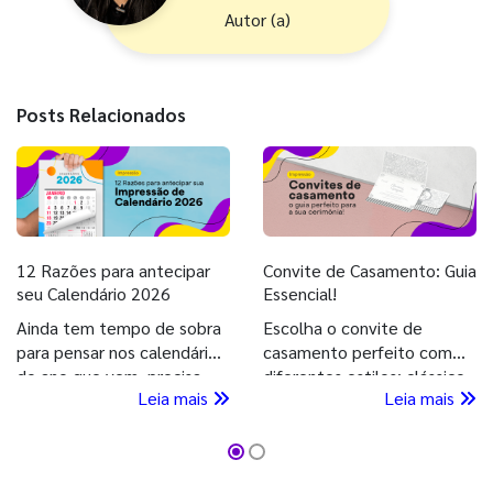
Autor (a)
Posts Relacionados
12 Razões para antecipar
Convite de Casamento: Guia
seu Calendário 2026
Essencial!
Ainda tem tempo de sobra
Escolha o convite de
para pensar nos calendários
casamento perfeito com
do ano que vem, precisa
diferentes estilos: clássico,
Leia mais
Leia mais
entender a vantagem de
moderno, romântico e mais.
imprimir seu Calendário
Deixe seu grande dia ainda
2026 agora, confira!
mais especial com nossa
ajuda!