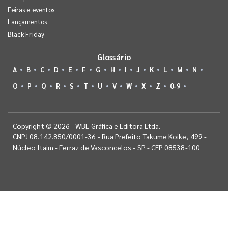
Feiras e eventos
Lançamentos
Black Friday
Glossário
A
B
C
D
E
F
G
H
I
J
K
L
M
N
O
P
Q
R
S
T
U
V
W
X
Z
0-9
Copyright © 2026 - WBL Gráfica e Editora Ltda.
CNPJ 08.142.850/0001-36 - Rua Prefeito Takume Koike, 499 -
Núcleo Itaim - Ferraz de Vasconcelos - SP - CEP 08538-100