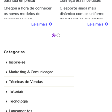
para sua empresa!
Conheça essa novidade!
Chegou a hora de conhecer
O esporte ainda mais
os novos modelos de
dinâmico com os uniformes
calendários 2026
de futebol da sua gráfica
Leia mais
Leia mais
personalizados da GIV, para
parceira! Conheça os kits
decidir qual estilo combina
totalmente personalizáveis
mais com o seu negócio.
e com uma tecnologia sem
Acesse e confira!
igual.
Categorias
Inspire-se
Marketing & Comunicação
Técnicas de Vendas
Tutoriais
Tecnologia
Lançamentos