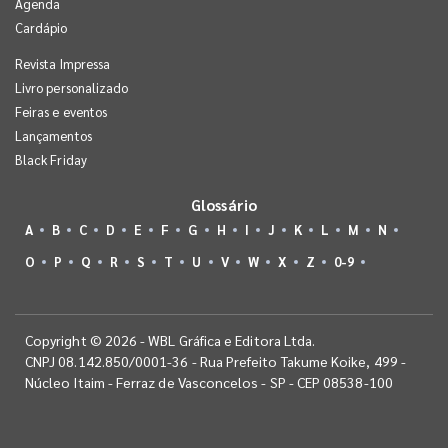
Agenda
Cardápio
Revista Impressa
Livro personalizado
Feiras e eventos
Lançamentos
Black Friday
Glossário
A
B
C
D
E
F
G
H
I
J
K
L
M
N
O
P
Q
R
S
T
U
V
W
X
Z
0-9
Copyright © 2026 - WBL Gráfica e Editora Ltda.
CNPJ 08.142.850/0001-36 - Rua Prefeito Takume Koike, 499 -
Núcleo Itaim - Ferraz de Vasconcelos - SP - CEP 08538-100