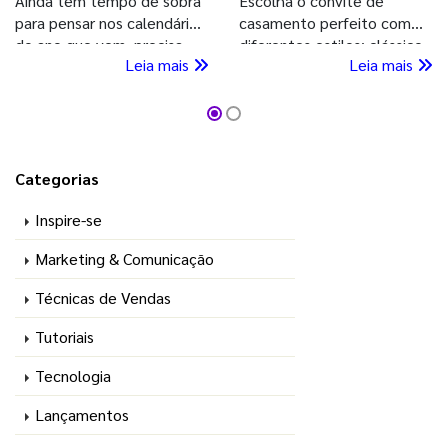
Ainda tem tempo de sobra
Escolha o convite de
para pensar nos calendários
casamento perfeito com
do ano que vem, precisa
diferentes estilos: clássico,
Leia mais
Leia mais
entender a vantagem de
moderno, romântico e mais.
imprimir seu Calendário
Deixe seu grande dia ainda
2026 agora, confira!
mais especial com nossa
ajuda!
Categorias
Inspire-se
Marketing & Comunicação
Técnicas de Vendas
Tutoriais
Tecnologia
Lançamentos