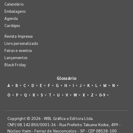
Calendário
Embalagens
Agenda
Cardápio
Revista Impressa
Livro personalizado
Feiras e eventos
Lançamentos
Black Friday
Glossário
A
B
C
D
E
F
G
H
I
J
K
L
M
N
O
P
Q
R
S
T
U
V
W
X
Z
0-9
Copyright © 2026 - WBL Gráfica e Editora Ltda.
CNPJ 08.142.850/0001-36 - Rua Prefeito Takume Koike, 499 -
Núcleo Itaim - Ferraz de Vasconcelos - SP - CEP 08538-100