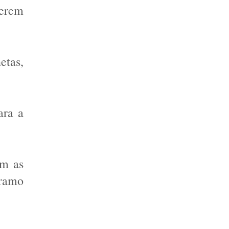
erem 
tas, 
ara a 
m as 
ramo 