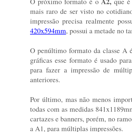
A2, 
O próximo formato é o 
que é
mais raro de ser visto no cotidian
420x594mm
, possui a metade no t
O penúltimo formato da classe A é
gráficas esse formato é usado par
para fazer a impressão de múltip
anteriores. 
Por último, mas não menos import
todas com as medidas 841x1189mm 
cartazes e banners, porém, no ramo
a A1, para múltiplas impressões. 