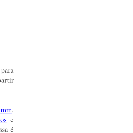
para 
rtir 
5mm
. 
tos
 e 
sa é 