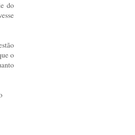
e do 
esse 
stão 
ue o 
anto 
 