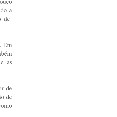
ouco 
do a 
impressão precisa realmente possuir um tamanho grande. Suas dimensões são de  
. Em 
mbém 
e as 
r de 
o de 
como 