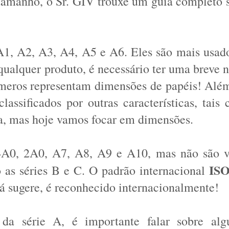
 tamanho, o Sr. GIV trouxe um guia completo s
A1, A2, A3, A4, A5 e A6. Eles são mais usado
qualquer produto, é necessário ter uma breve n
úmeros representam dimensões de papéis! Além
ssificados por outras características, tais 
ra, mas hoje vamos focar em dimensões.
A0, 2A0, A7, A8, A9 e A10, mas não são vi
as séries B e C. O padrão internacional 
á sugere, é reconhecido internacionalmente! 
da série A, é importante falar sobre alg