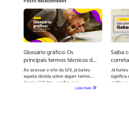
Posts Relacionados
Glossário gráfico: Os
Saiba c
principais termos técnicos da
corret
GIV
Ao acessar o site da GIV, já bateu
Já bateu
aquela dúvida sobre algum termo
significa
técnico? Então, confira esse
gráfica e
Leia mais
conteúdo imperdível que vai
confira 
esclarecer as suas principais dúvidas!
suas dúv