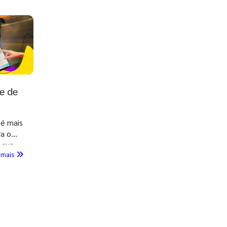
e de
 é mais
ra o
 sua
 mais
tende