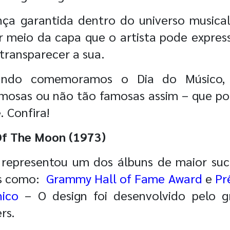
nça garantida dentro do universo musica
or meio da capa que o artista pode expres
transparecer a sua.
uando comemoramos o Dia do Músico,
mosas ou não tão famosas assim – que p
. Confira!
 Of The Moon (1973)
 representou um dos álbuns de maior suc
s como:
Grammy Hall of Fame Award
e
Pr
ico
– O design foi desenvolvido pelo g
rs.