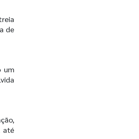
treia
a de
do um
lvida
ação,
a até