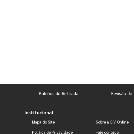
Balcões de Retirada
Revisão de 
Institucional
Mapa do Site
Sobre a GIV Online
Política de Privacidade
Fale conosco