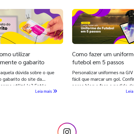
omo utilizar
Como fazer um uniform
amente o gabarito
futebol em 5 passos
 aquela dúvida sobre o que
Personalizar uniformes na GIV
 o gabarito do site da
fácil que marcar um gol. Confi
 como utilizá-lo? Então,
nosso blog e faça o pedido da
Leia mais
Leia
este conteúdo e esclareça
equipe campeã com quem en
idas agora mesmo!
do assunto. Confira!