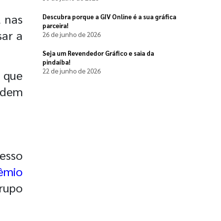
l nas
Descubra porque a GIV Online é a sua gráfica
parceira!
sar a
26 de junho de 2026
Seja um Revendedor Gráfico e saia da
pindaíba!
22 de junho de 2026
 que
odem
esso
êmio
rupo