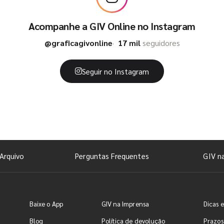
Acompanhe a GIV Online no Instagram
@graficagivonline
17 mil
seguidores
Seguir no Instagram
Arquivo
Perguntas Frequentes
GIV n
Baixe o App
GIV na Imprensa
Dicas e
Blog
Política de devolução
Prazos