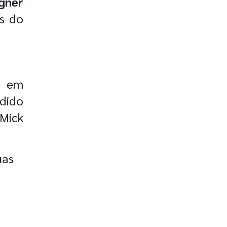
gner
s do
e em
dido
 Mick
uas