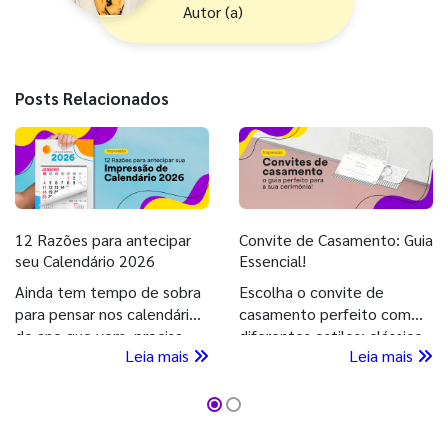
Autor (a)
Posts Relacionados
12 Razões para antecipar
Convite de Casamento: Guia
seu Calendário 2026
Essencial!
Ainda tem tempo de sobra
Escolha o convite de
para pensar nos calendários
casamento perfeito com
do ano que vem, precisa
diferentes estilos: clássico,
Leia mais
Leia mais
entender a vantagem de
moderno, romântico e mais.
imprimir seu Calendário
Deixe seu grande dia ainda
2026 agora, confira!
mais especial com nossa
ajuda!