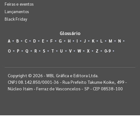
Feiras e eventos
Lançamentos
Black Friday
Glossário
A
B
C
D
E
F
G
H
I
J
K
L
M
N
O
P
Q
R
S
T
U
V
W
X
Z
0-9
Copyright © 2026 - WBL Gráfica e Editora Ltda.
CNPJ 08.142.850/0001-36 - Rua Prefeito Takume Koike, 499 -
Núcleo Itaim - Ferraz de Vasconcelos - SP - CEP 08538-100