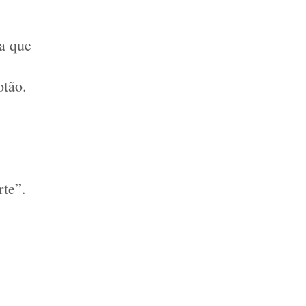
a que 
otão. 
te”. 