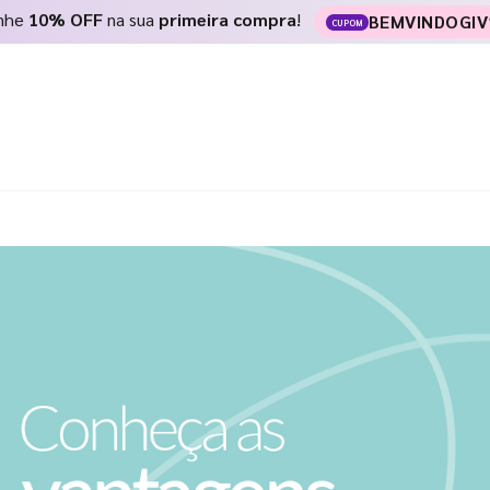
nhe
10% OFF
na sua
primeira compra
!
BEMVINDOGIV
CUPOM