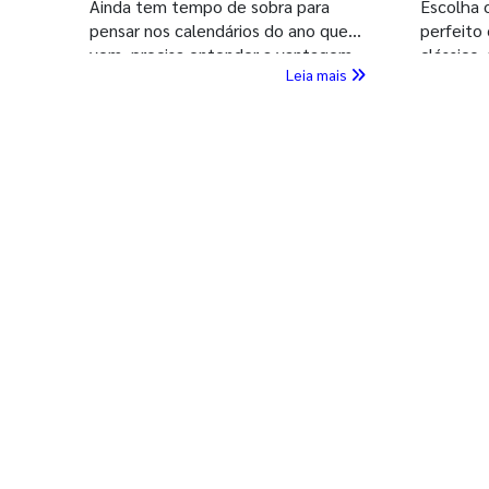
Ainda tem tempo de sobra para
Escolha 
pensar nos calendários do ano que
perfeito 
vem, precisa entender a vantagem
clássico
Leia mais
de imprimir seu Calendário 2026
mais. Dei
agora, confira!
mais esp