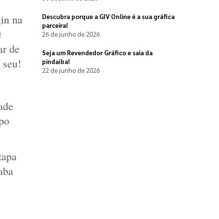
in na 
Descubra porque a GIV Online é a sua gráfica
parceira!
 
26 de junho de 2026
r de 
Seja um Revendedor Gráfico e saia da
 seu!
pindaíba!
22 de junho de 2026
de 
po 
apa 
aba 