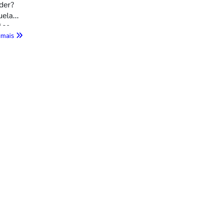
lder?
uela
ões
 mais
entre
ecer