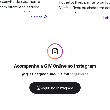
o convite de casamento
Folheto, flyer, panfleto ou fo
com diferentes estilos:
Você já ficou ou ainda tem aq
, moderno, romântico e
dúvida sobre qual dessas opç
Leia mais
xe seu grande dia ainda
Leia
escolher, ou qual a diferença 
ecial com nossa ajuda!
eles? Hoje a GIV vai te esclar
várias dúvidas. Bora conferir!
Acompanhe a GIV Online no Instagram
@graficagivonline
17 mil
seguidores
Seguir no Instagram