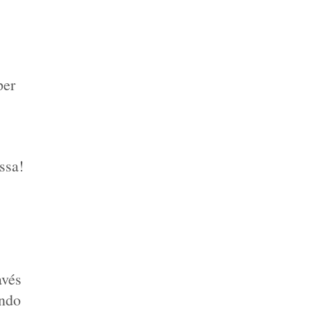
er 
sa! 
vés 
ndo 