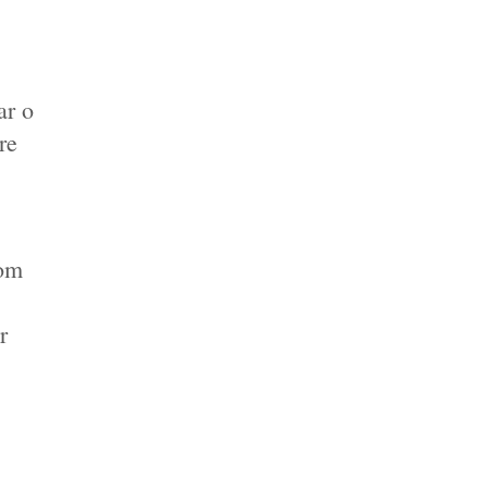
r o 
e 
om 
 