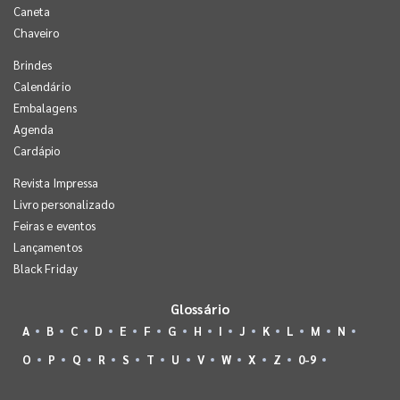
Caneta
Chaveiro
Brindes
Calendário
Embalagens
Agenda
Cardápio
Revista Impressa
Livro personalizado
Feiras e eventos
Lançamentos
Black Friday
Glossário
A
B
C
D
E
F
G
H
I
J
K
L
M
N
O
P
Q
R
S
T
U
V
W
X
Z
0-9