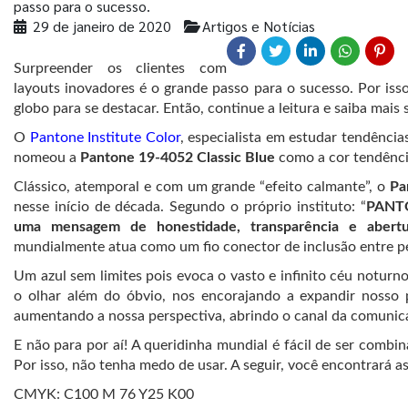
passo para o sucesso.
29 de janeiro de 2020
Artigos e Notícias
Surpreender os clientes com
layouts inovadores é o grande passo para o sucesso. Por iss
globo para se destacar. Então, continue a leitura e saiba mai
O
Pantone Institute Color
, especialista em estudar tendênci
nomeou a
Pantone 19-4052 Classic Blue
como a cor tendênci
Clássico, atemporal e com um grande “efeito calmante”, o
Pa
nesse início de década. Segundo o próprio instituto: “
PANTO
uma mensagem de honestidade, transparência e abertu
mundialmente atua como um fio conector de inclusão entre pe
Um azul sem limites pois evoca o vasto e infinito céu noturn
o olhar além do óbvio, nos encorajando a expandir nosso
aumentando a nossa perspectiva, abrindo o canal da comunic
E não para por aí! A queridinha mundial é fácil de ser combin
Por isso, não tenha medo de usar. A seguir, você encontrará a
CMYK: C100 M 76 Y25 K00