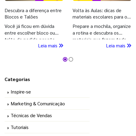
Descubra a diferença entre
Volta às Aulas: dicas de
Blocos e Talões
materiais escolares para o
2º semestre
Você já ficou em dúvida
Prepare a mochila, organize
entre escolher bloco ou
a rotina e descubra os
talão de pedido por não
materiais que fazem toda
Leia mais
Leia mais
conhecer bem a diferença
diferença para começar o
entre eles? Então, continue
segundo semestre com o
aqui na GIV e descubra
pé direito. Confira!
agora!
Categorias
Inspire-se
Marketing & Comunicação
Técnicas de Vendas
Tutoriais