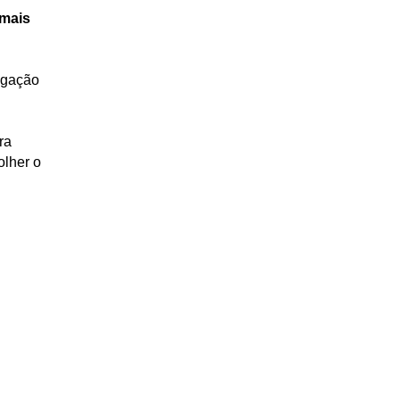
mais 
lgação 
ra
olher o