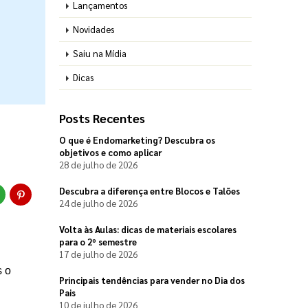
Lançamentos
Novidades
Saiu na Mídia
Dicas
Posts Recentes
O que é Endomarketing? Descubra os
objetivos e como aplicar
28 de julho de 2026
Descubra a diferença entre Blocos e Talões
24 de julho de 2026
Volta às Aulas: dicas de materiais escolares
para o 2º semestre
17 de julho de 2026
Pensando no cenário de venda de produtos gráficos no ano de 2024 podemos citar alguns destaques, entre eles o 
Principais tendências para vender no Dia dos
Pais
10 de julho de 2026