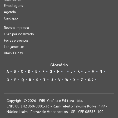
Embalagens
Agenda
Cardápio
Revista Impressa
Livro personalizado
Feiras e eventos
Lançamentos
Black Friday
Glossário
A
B
C
D
E
F
G
H
I
J
K
L
M
N
O
P
Q
R
S
T
U
V
W
X
Z
0-9
Copyright © 2026 - WBL Gráfica e Editora Ltda.
CNPJ 08.142.850/0001-36 - Rua Prefeito Takume Koike, 499 -
Núcleo Itaim - Ferraz de Vasconcelos - SP - CEP 08538-100