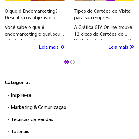
O que é Endomarketing?
Tipos de Cartões de Visita
Descubra os objetivos e
para sua empresa
como aplicar
Você sabe o que é
A Gráfica GIV Online trouxe
endomarketing e qual seu
12 dicas de Cartões de
principal papel dentro das
Visita incríveis para garantir
Leia mais
Leia mais
empresas? Se você ainda
profissionalismo e
tem dúvidas sobre o tema,
credibilidade para sua
acesse e confira esse
empresa. Confira nosso
conteúdo imperdível!
conteúdo!
Categorias
Inspire-se
Marketing & Comunicação
Técnicas de Vendas
Tutoriais