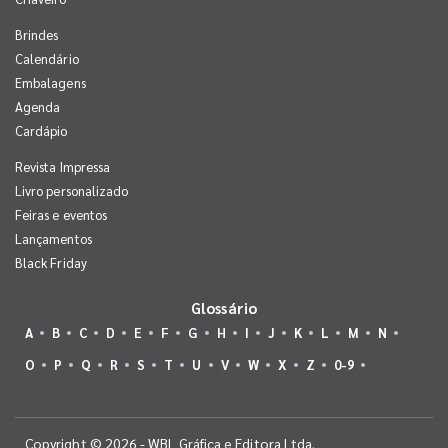
Brindes
Calendário
Embalagens
Agenda
Cardápio
Revista Impressa
Livro personalizado
Feiras e eventos
Lançamentos
Black Friday
Glossário
A
B
C
D
E
F
G
H
I
J
K
L
M
N
O
P
Q
R
S
T
U
V
W
X
Z
0-9
Copyright © 2026 - WBL Gráfica e Editora Ltda.