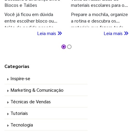
Blocos e Talões
materiais escolares para o
2º semestre
Você já ficou em dúvida
Prepare a mochila, organize
entre escolher bloco ou
a rotina e descubra os
talão de pedido por não
materiais que fazem toda
Leia mais
Leia mais
conhecer bem a diferença
diferença para começar o
entre eles? Então, continue
segundo semestre com o
aqui na GIV e descubra
pé direito. Confira!
agora!
Categorias
Inspire-se
Marketing & Comunicação
Técnicas de Vendas
Tutoriais
Tecnologia