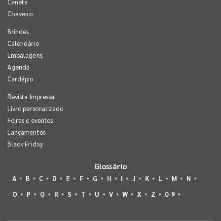
Caneta
Chaveiro
Brindes
Calendário
Embalagens
Agenda
Cardápio
Revista Impressa
Livro personalizado
Feiras e eventos
Lançamentos
Black Friday
Glossário
A
B
C
D
E
F
G
H
I
J
K
L
M
N
O
P
Q
R
S
T
U
V
W
X
Z
0-9