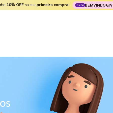
nhe
10% OFF
na sua
primeira compra
!
BEMVINDOGIV
CUPOM