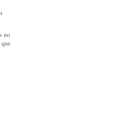
 
s no 
 que 