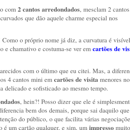
2 cantos arredondados
to com 
, mesclam 2 cantos 
 curvados que dão aquele charme especial nos 
e! Como o próprio nome já diz, a curvatura é visível
cartões de vis
ito e chamativo e costuma-se ver em 
arecidos com o último que eu citei. Mas, a diferenç
cartões de visita
os 4 cantos mini em 
 menores no 
ca delicado e sofisticado ao mesmo tempo.
ondados
, hein?! Posso dizer que ele é simplesment
iferencia bem dos demais, porque sai daquilo que 
enção do público, o que facilita várias negociaçõe
impresso 
o é um cartão qualquer, e sim, um 
muito