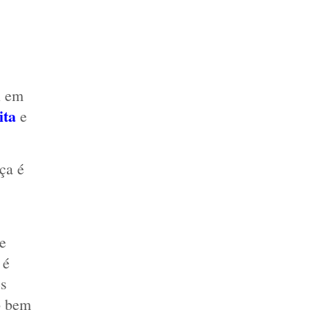
 em 
ita
e
a é 
e 
é 
s 
 bem 