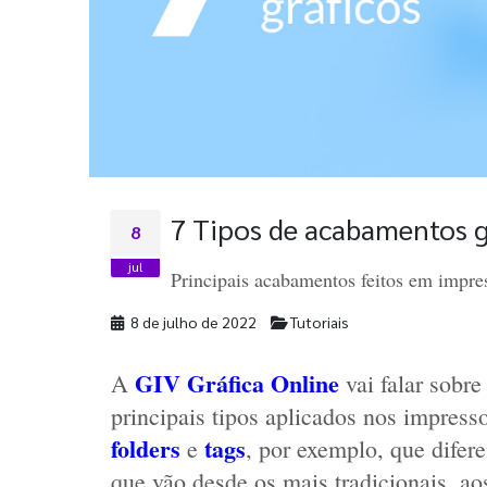
7 Tipos de acabamentos g
8
jul
Principais acabamentos feitos em impre
8 de julho de 2022
Tutoriais
GIV Gráfica Online
A 
 vai falar sobre
principais tipos aplicados nos impress
folders
tags
e
, por exemplo, que difer
que vão desde os mais tradicionais, ao