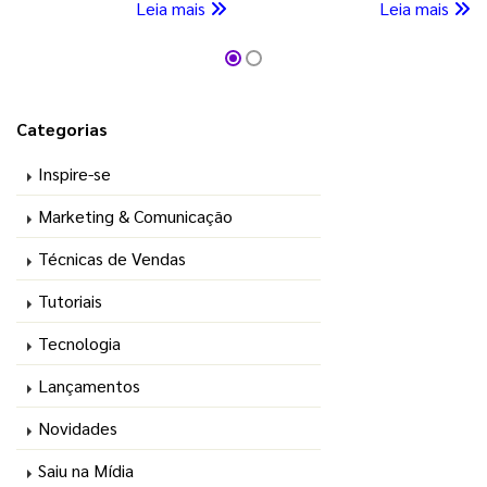
Leia mais
Leia mais
Então, confira esse
e como utilizá-lo? Então,
conteúdo imperdível que
confira este conteúdo e
vai esclarecer as suas
esclareça suas dúvidas
principais dúvidas!
agora mesmo!
Categorias
Inspire-se
Marketing & Comunicação
Técnicas de Vendas
Tutoriais
Tecnologia
Lançamentos
Novidades
Saiu na Mídia