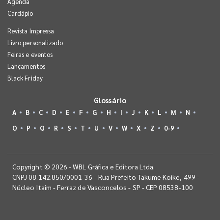
Agenda
Cardápio
Revista Impressa
Livro personalizado
Feiras e eventos
Lançamentos
Black Friday
Glossário
A
B
C
D
E
F
G
H
I
J
K
L
M
N
O
P
Q
R
S
T
U
V
W
X
Z
0-9
Copyright © 2026 - WBL Gráfica e Editora Ltda.
CNPJ 08.142.850/0001-36 - Rua Prefeito Takume Koike, 499 -
Núcleo Itaim - Ferraz de Vasconcelos - SP - CEP 08538-100