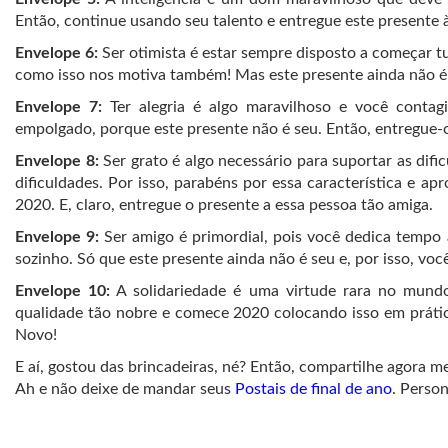
Então, continue usando seu talento e entregue este presente 
Envelope 6:
Ser otimista é estar sempre disposto a começar t
como isso nos motiva também! Mas este presente ainda não é s
Envelope 7:
Ter alegria é algo maravilhoso e você contag
empolgado, porque este presente não é seu. Então, entregue-
Envelope 8:
Ser grato é algo necessário para suportar as difi
dificuldades. Por isso, parabéns por essa característica e 
2020. E, claro, entregue o presente a essa pessoa tão amiga.
Envelope 9:
Ser amigo é primordial, pois você dedica tempo à
sozinho. Só que este presente ainda não é seu e, por isso, voc
Envelope 10:
A solidariedade é uma virtude rara no mundo
qualidade tão nobre e comece 2020 colocando isso em prática
Novo!
E aí, gostou das brincadeiras, né? Então, compartilhe agora 
Ah e não deixe de mandar seus
Postais de final de ano
. Perso