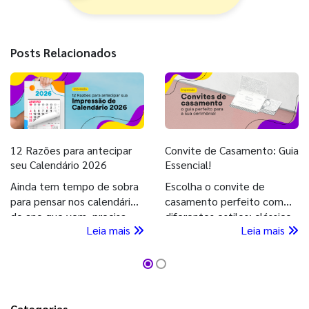
Posts Relacionados
12 Razões para antecipar
Convite de Casamento: Guia
seu Calendário 2026
Essencial!
Ainda tem tempo de sobra
Escolha o convite de
para pensar nos calendários
casamento perfeito com
do ano que vem, precisa
diferentes estilos: clássico,
Leia mais
Leia mais
entender a vantagem de
moderno, romântico e mais.
imprimir seu Calendário
Deixe seu grande dia ainda
2026 agora, confira!
mais especial com nossa
ajuda!
Categorias