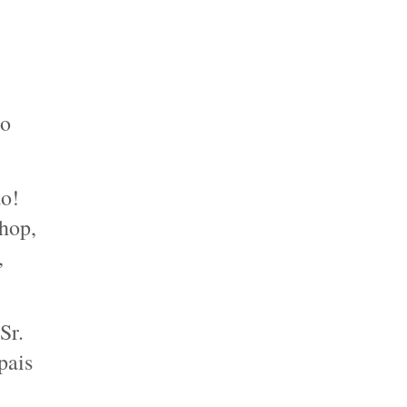
o 
o! 
hop, 
 
r. 
ais 