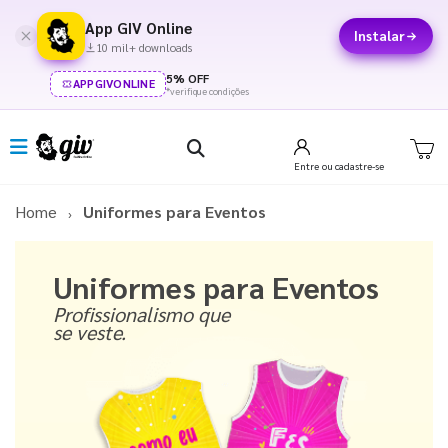
App GIV Online
Instalar
10 mil+ downloads
5% OFF
APPGIVONLINE
*verifique condições
Entre
ou cadastre-se
Home
Uniformes para Eventos
Uniformes para Eventos
Profissionalismo que
se veste.