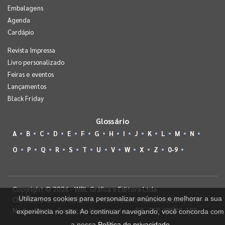
Embalagens
Agenda
Cardápio
Revista Impressa
Livro personalizado
Feiras e eventos
Lançamentos
Black Friday
Glossário
A
B
C
D
E
F
G
H
I
J
K
L
M
N
O
P
Q
R
S
T
U
V
W
X
Z
0-9
Copyright © 2026 - WBL Gráfica e Editora Ltda.
Utilizamos cookies para personalizar anúncios e melhorar a sua
CNPJ 08.142.850/0001-36 - Rua Prefeito Takume Koike, 499 -
Núcleo Itaim - Ferraz de Vasconcelos - SP - CEP 08538-100
experiência no site. Ao continuar navegando, você concorda com
a nossa
Política de privacidade