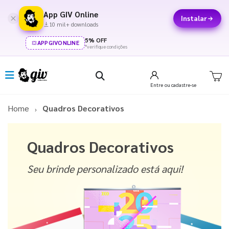
App GIV Online
Instalar
10 mil+ downloads
5% OFF
APPGIVONLINE
*verifique condições
Entre
ou cadastre-se
Home
Quadros Decorativos
Quadros Decorativos
Seu brinde personalizado está aqui!