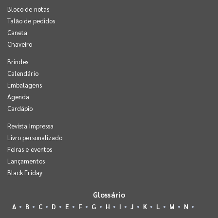
Bloco de notas
Talão de pedidos
Caneta
Chaveiro
Brindes
Calendário
Embalagens
Agenda
Cardápio
Revista Impressa
Livro personalizado
Feiras e eventos
Lançamentos
Black Friday
Glossário
A
B
C
D
E
F
G
H
I
J
K
L
M
N