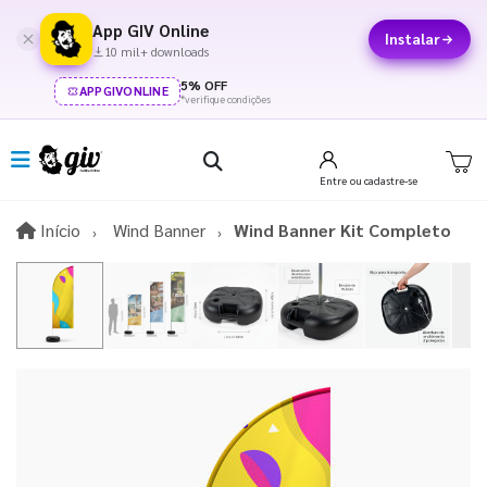
App GIV Online
Instalar
10 mil+ downloads
5% OFF
APPGIVONLINE
*verifique condições
Entre
ou cadastre-se
Início
Início
Wind Banner
Wind Banner Kit Completo