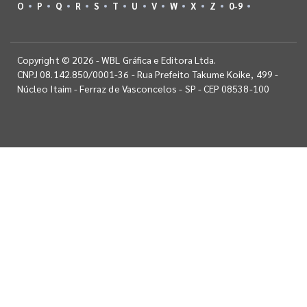
O
P
Q
R
S
T
U
V
W
X
Z
0-9
Copyright © 2026 - WBL Gráfica e Editora Ltda.
CNPJ 08.142.850/0001-36 - Rua Prefeito Takume Koike, 499 -
Núcleo Itaim - Ferraz de Vasconcelos - SP - CEP 08538-100