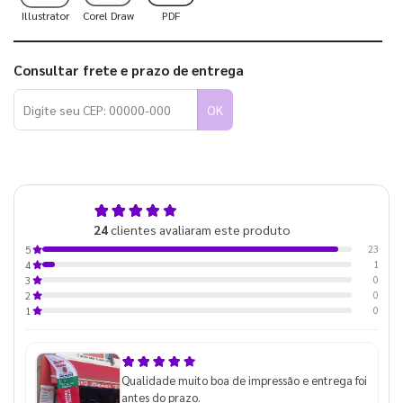
Illustrator
Corel Draw
PDF
Consultar frete e prazo de entrega
OK
5,0
24
clientes avaliaram este produto
de 5
23
5
1
4
0
3
0
2
0
1
Qualidade muito boa de impressão e entrega foi
antes do prazo.