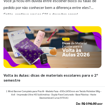
Você já ficou em dúvida entre escolher bloco ou talão de
pedido por não conhecer bem a diferença entre eles?
Então, continue aqui na GIV e descubra agora!
Volta às Aulas: dicas de materiais escolares para o 2º
semestre
Prepare a mochila, organize a rotina e descubra os materiais
1 Wind Banner Completo para Piso M - Modelo Faca - 650x2450mm em Tecido Poliéster 98g -
4x4 - Impressão Ultra HD Sublimática - Dupla-Face Costurado - Base Plástica - Haste
que fazem toda diferença para começar o segundo
Desmontável Curva
(57016)
semestre com o pé direito. Confira!
De:
R$ 194,00
por