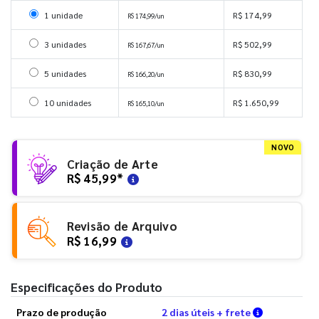
Selecionar 1 unidade
1 unidade
R$ 174,99
R$ 174,99/un
Selecionar 3 unidades
3 unidades
R$ 502,99
R$ 167,67/un
Selecionar 5 unidades
5 unidades
R$ 830,99
R$ 166,20/un
Selecionar 10 unidades
10 unidades
R$ 1.650,99
R$ 165,10/un
NOVO
Criação de Arte
R$ 45,99
*
Revisão de Arquivo
R$ 16,99
Especificações do Produto
Verifique a
Prazo de produção
2 dias úteis + frete