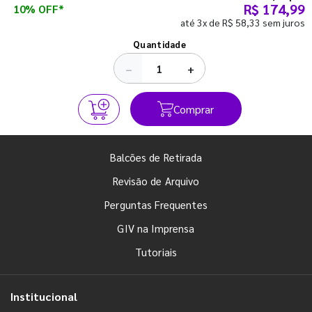
R$ 174,99
10% OFF*
até 3x de R$ 58,33 sem juros
Ver todos os posts
Quantidade
−
+
Comprar
Balcões de Retirada
Revisão de Arquivo
Perguntas Frequentes
GIV na Imprensa
Tutoriais
Institucional