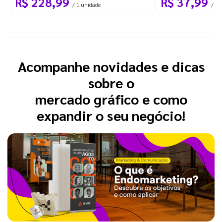
R$ 228,99
R$ 37,99
/ 1 unidade
/ 1 
Acompanhe novidades e dicas
sobre o
mercado gráfico e como
expandir o seu negócio!