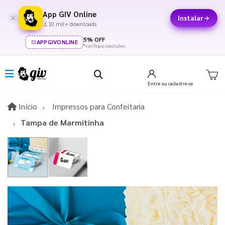
App GIV Online
Instalar
10 mil+ downloads
5% OFF
APPGIVONLINE
*verifique condições
Entre
ou cadastre-se
Início
Início
Impressos para Confeitaria
Tampa de Marmitinha