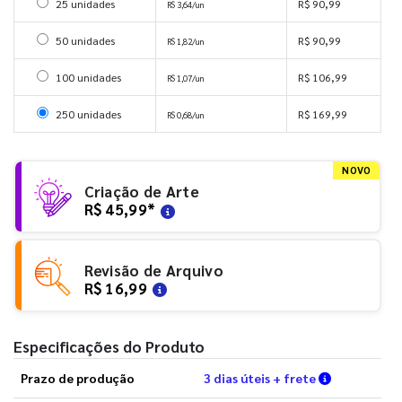
Selecionar 25 unidades
25 unidades
R$ 90,99
R$ 3,64/un
Selecionar 50 unidades
50 unidades
R$ 90,99
R$ 1,82/un
Selecionar 100 unidades
100 unidades
R$ 106,99
R$ 1,07/un
Selecionar 250 unidades
250 unidades
R$ 169,99
R$ 0,68/un
NOVO
Criação de Arte
R$ 45,99
*
Revisão de Arquivo
R$ 16,99
Especificações do Produto
Verifique a
Prazo de produção
3 dias úteis + frete