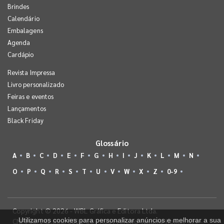
Brindes
Calendário
Embalagens
Agenda
Cardápio
Revista Impressa
Livro personalizado
Feiras e eventos
Lançamentos
Black Friday
Glossário
A
B
C
D
E
F
G
H
I
J
K
L
M
N
O
P
Q
R
S
T
U
V
W
X
Z
0-9
Copyright © 2026 - WBL Gráfica e Editora Ltda.
Utilizamos cookies para personalizar anúncios e melhorar a sua
CNPJ 08.142.850/0001-36 - Rua Prefeito Takume Koike, 499 -