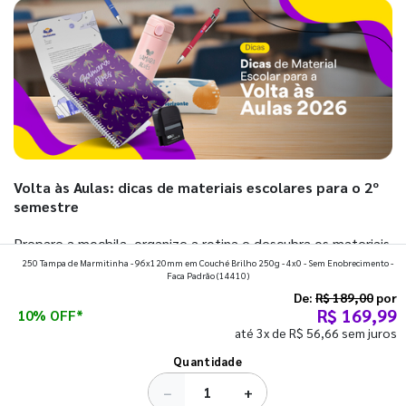
Volta às Aulas: dicas de materiais escolares para o 2º
semestre
Prepare a mochila, organize a rotina e descubra os materiais
250 Tampa de Marmitinha - 96x120mm em Couché Brilho 250g - 4x0 - Sem Enobrecimento -
que fazem toda diferença para começar o segundo
Faca Padrão
(14410)
semestre com o pé direito. Confira!
De:
R$ 189,00
por
R$ 169,99
10% OFF*
até 3x de R$ 56,66 sem juros
Ver todos os posts
Quantidade
−
+