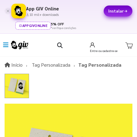
App GIV Online
Instalar
10 mil+ downloads
5% OFF
APPGIVONLINE
*verifique condições
Entre
ou cadastre-se
Início
Início
Tag Personalizada
Tag Personalizada