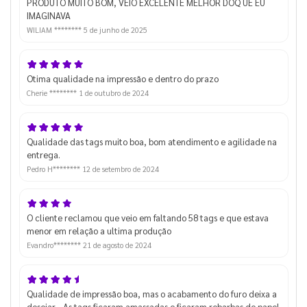
PRODUTO MUITO BOM, VEIO EXCELENTE MELHOR DOQ UE EU
IMAGINAVA
WILIAM ********
5 de junho de 2025
Otima qualidade na impressão e dentro do prazo
Cherie ********
1 de outubro de 2024
Qualidade das tags muito boa, bom atendimento e agilidade na
entrega.
Pedro H********
12 de setembro de 2024
O cliente reclamou que veio em faltando 58 tags e que estava
menor em relação a ultima produção
Evandro********
21 de agosto de 2024
Qualidade de impressão boa, mas o acabamento do furo deixa a
desejar... As tags ficaram amassadas e ficaram rebarbas de papel