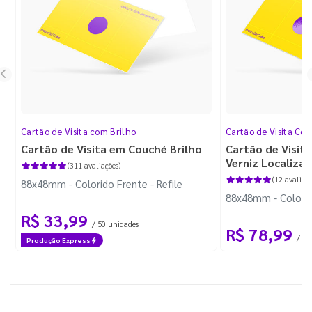
Cartão de Visita com Brilho
Cartão de Visita Cor
Cartão de Visita em Couché Brilho
Cartão de Visit
Verniz Localiza
(311 avaliações)
(12 avaliaçõ
88x48mm - Colorido Frente - Refile
88x48mm - Colorido
R$ 33,99
/ 50 unidades
R$ 78,99
/ 50
Produção Express