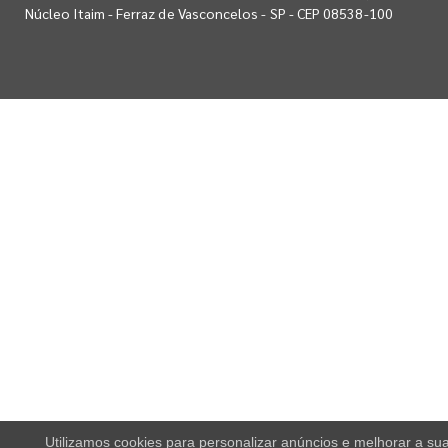
Núcleo Itaim - Ferraz de Vasconcelos - SP - CEP 08538-100
Utilizamos cookies para personalizar anúncios e melhorar a su