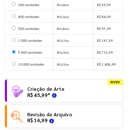
Selecionar 300 unidades
300 unidades
R$ 69,99
R$ 0,24/un
Selecionar 400 unidades
400 unidades
R$ 84,99
R$ 0,22/un
Selecionar 500 unidades
500 unidades
R$ 97,99
R$ 0,20/un
Selecionar 1000 unidades
1.000 unidades
R$ 167,99
R$ 0,17/un
Selecionar 5000 unidades
5.000 unidades
R$ 733,99
R$ 0,15/un
Selecionar 10000 unidades
10.000 unidades
R$ 1.406,99
R$ 0,15/un
NOVO
Criação de Arte
R$ 45,99
*
Revisão de Arquivo
R$ 16,99