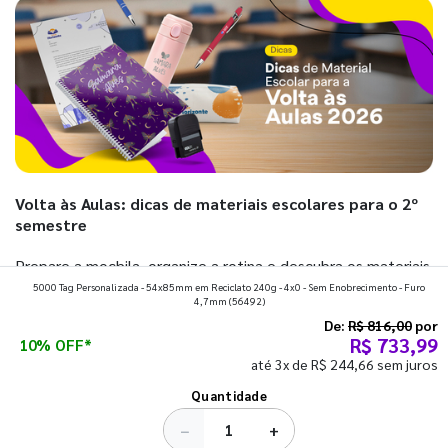
Volta às Aulas: dicas de materiais escolares para o 2º
semestre
Prepare a mochila, organize a rotina e descubra os materiais
5000 Tag Personalizada - 54x85mm em Reciclato 240g - 4x0 - Sem Enobrecimento - Furo
que fazem toda diferença para começar o segundo
4,7mm
(56492)
semestre com o pé direito. Confira!
De:
R$ 816,00
por
R$ 733,99
10% OFF*
até 3x de R$ 244,66 sem juros
Ver todos os posts
Quantidade
−
+