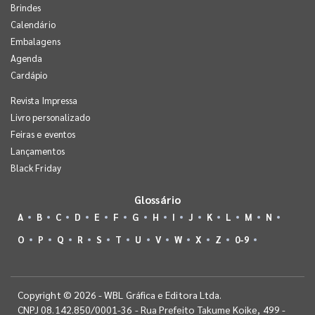
Brindes
Calendário
Embalagens
Agenda
Cardápio
Revista Impressa
Livro personalizado
Feiras e eventos
Lançamentos
Black Friday
Glossário
A
B
C
D
E
F
G
H
I
J
K
L
M
N
O
P
Q
R
S
T
U
V
W
X
Z
0-9
Copyright © 2026 - WBL Gráfica e Editora Ltda.
CNPJ 08.142.850/0001-36 - Rua Prefeito Takume Koike, 499 -