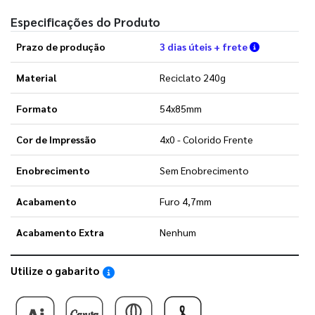
Especificações do Produto
Verifique a
Prazo de produção
3 dias úteis + frete
Material
Reciclato 240g
Formato
54x85mm
Cor de Impressão
4x0 - Colorido Frente
Enobrecimento
Sem Enobrecimento
Acabamento
Furo 4,7mm
Acabamento Extra
Nenhum
Utilize o gabarito
Saiba como utilizar os nossos gabaritos