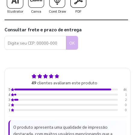
Illustrator
Canva
Corel Draw
PDF
Consultar frete e prazo de entrega
OK
4,9
49
clientes avaliaram este produto
de 5
46
5
1
4
2
3
0
2
0
1
O produto apresenta uma qualidade de impressão
destacada, com muitos usuários mencionando que a