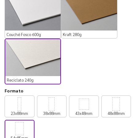
Couché Fosco 600g
Kraft 280g
Reciclato 240g
Formato
23x88mm
38x88mm
43x48mm
48x88mm
54x85mm