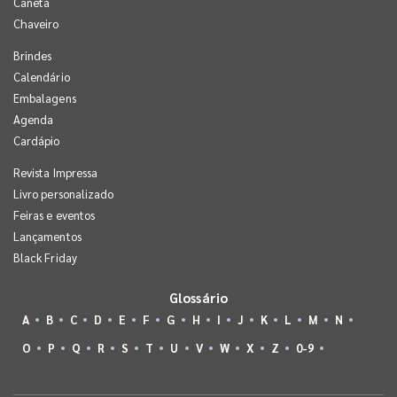
Caneta
Chaveiro
Brindes
Calendário
Embalagens
Agenda
Cardápio
Revista Impressa
Livro personalizado
Feiras e eventos
Lançamentos
Black Friday
Glossário
A
B
C
D
E
F
G
H
I
J
K
L
M
N
O
P
Q
R
S
T
U
V
W
X
Z
0-9