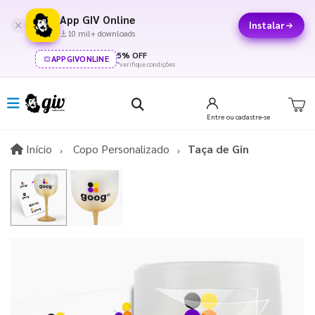
App GIV Online
Instalar
10 mil+ downloads
5% OFF
APPGIVONLINE
*verifique condições
Entre
ou cadastre-se
Início
Início
Copo Personalizado
Taça de Gin