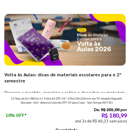
Volta às Aulas: dicas de materiais escolares para o 2º
semestre
Prepare a mochila, organize a rotina e descubra os materiais
10 Taça de Gin 580ml e 1 Folha A3 DTF-UV - 100x100x200mm em PS Jateado Degradê
que fazem toda diferença para começar o segundo
Dourado - 4x0 - Adesivo Colorido DTF UV para Colar - Sem Tampa
(90736)
semestre com o pé direito. Confira!
De:
R$ 201,00
por
R$ 180,99
10% OFF*
até 3x de R$ 60,33 sem juros
Ver todos os posts
Quantidade