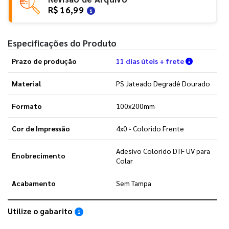
R$ 16,99
Especificações do Produto
Verifique 
Prazo de produção
11 dias úteis + frete
Material
PS Jateado Degradê Dourado
Formato
100x200mm
Cor de Impressão
4x0 - Colorido Frente
Adesivo Colorido DTF UV para
Enobrecimento
Colar
Acabamento
Sem Tampa
Utilize o gabarito
Saiba como utilizar os nossos gabaritos