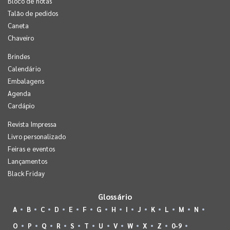
Bloco de notas
Talão de pedidos
Caneta
Chaveiro
Brindes
Calendário
Embalagens
Agenda
Cardápio
Revista Impressa
Livro personalizado
Feiras e eventos
Lançamentos
Black Friday
Glossário
A
B
C
D
E
F
G
H
I
J
K
L
M
N
O
P
Q
R
S
T
U
V
W
X
Z
0-9