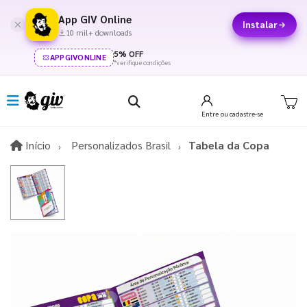
App GIV Online
Instalar
10 mil+ downloads
5% OFF
APPGIVONLINE
*verifique condições
Entre
ou cadastre-se
Início
Início
Personalizados Brasil
Tabela da Copa