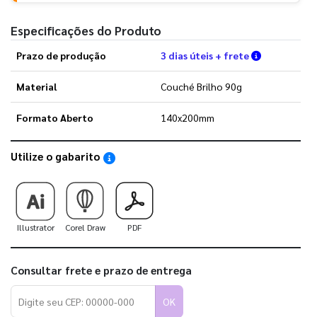
Especificações do Produto
Verifique a
Prazo de produção
3 dias úteis + frete
Material
Couché Brilho 90g
Formato Aberto
140x200mm
Utilize o gabarito
Saiba como utilizar os nossos gabaritos
Illustrator
Corel Draw
PDF
Consultar frete e prazo de entrega
OK