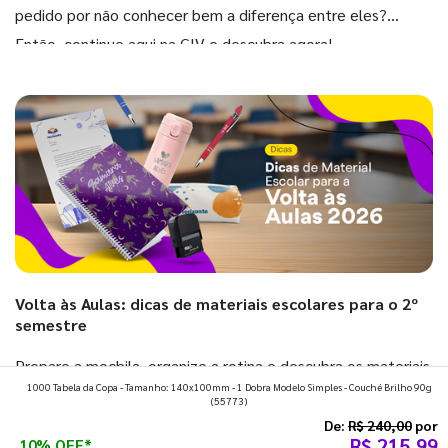
pedido por não conhecer bem a diferença entre eles?
Então, continue aqui na GIV e descubra agora!
Volta às Aulas: dicas de materiais escolares para o 2º
semestre
Prepare a mochila, organize a rotina e descubra os materiais
1000 Tabela da Copa - Tamanho: 140x100mm - 1 Dobra Modelo Simples - Couché Brilho 90g
que fazem toda diferença para começar o segundo
(55773)
semestre com o pé direito. Confira!
De:
R$ 240,00
por
R$ 215,99
10% OFF*