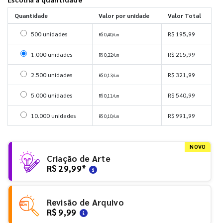
Quantidade
Valor por unidade
Valor Total
Selecionar 500 unidades
500 unidades
R$ 195,99
R$ 0,40/un
Selecionar 1000 unidades
1.000 unidades
R$ 215,99
R$ 0,22/un
Selecionar 2500 unidades
2.500 unidades
R$ 321,99
R$ 0,13/un
Selecionar 5000 unidades
5.000 unidades
R$ 540,99
R$ 0,11/un
Selecionar 10000 unidades
10.000 unidades
R$ 991,99
R$ 0,10/un
NOVO
Criação de Arte
R$ 29,99
*
Revisão de Arquivo
R$ 9,99