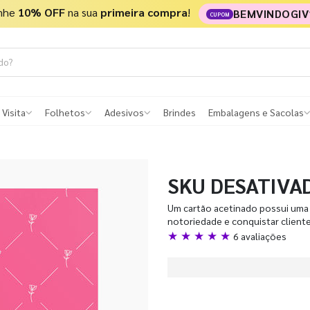
nhe
10% OFF
na sua
primeira compra
!
BEMVINDOGIV
CUPOM
 Visita
Folhetos
Adesivos
Brindes
Embalagens e Sacolas
SKU DESATIVA
Um cartão acetinado possui uma 
notoriedade e conquistar client
★ ★ ★ ★ ★
6 avaliações