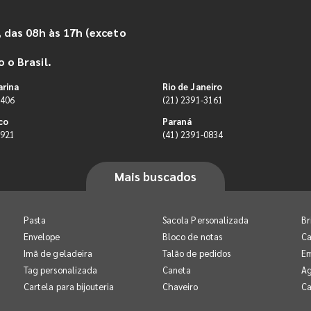
 das 08h às 17h (exceto
 o Brasil.
arina
Rio de Janeiro
9406
(21) 2391-3161
co
Paraná
0921
(41) 2391-0834
Mais buscados
Pasta
Sacola Personalizada
Br
Envelope
Bloco de notas
Ca
Imã de geladeira
Talão de pedidos
E
Tag personalizada
Caneta
A
Cartela para bijouteria
Chaveiro
Ca