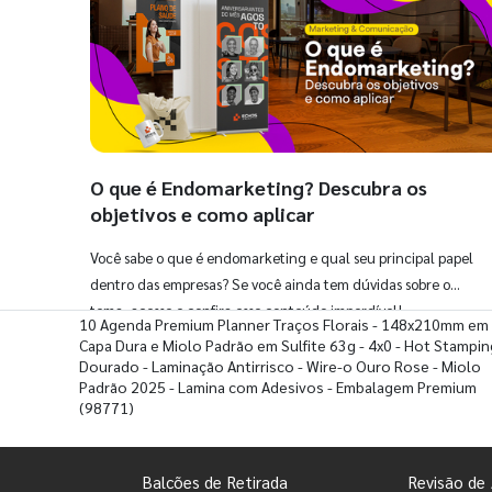
O que é Endomarketing? Descubra os
objetivos e como aplicar
Você sabe o que é endomarketing e qual seu principal papel
dentro das empresas? Se você ainda tem dúvidas sobre o
tema, acesse e confira esse conteúdo imperdível!
10 Agenda Premium Planner Traços Florais - 148x210mm em
Capa Dura e Miolo Padrão em Sulfite 63g - 4x0 - Hot Stampin
Dourado - Laminação Antirrisco - Wire-o Ouro Rose - Miolo
Padrão 2025 - Lamina com Adesivos - Embalagem Premium
(98771)
Balcões de Retirada
Revisão de 