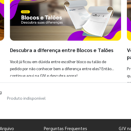
Descubra a diferença entre Blocos e Talões
V
p
Você já ficou em dúvida entre escolher bloco ou talão de
pedido por não conhecer bem a diferença entre eles? Então,
Pr
continue aqui na GIV e descubra agora!
qu
co
g
Produto indisponível
Arquivo
Perguntas Frequentes
GIV n