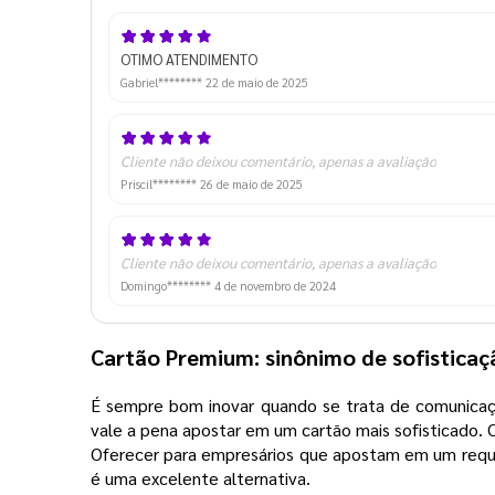
OTIMO ATENDIMENTO
Gabriel********
22 de maio de 2025
Cliente não deixou comentário, apenas a avaliação
Priscil********
26 de maio de 2025
Cliente não deixou comentário, apenas a avaliação
Domingo********
4 de novembro de 2024
Cartão Premium: sinônimo de sofistica
É sempre bom inovar quando se trata de comunicaçã
vale a pena apostar em um cartão mais sofisticado.
Oferecer para empresários que apostam em um requin
é uma excelente alternativa.