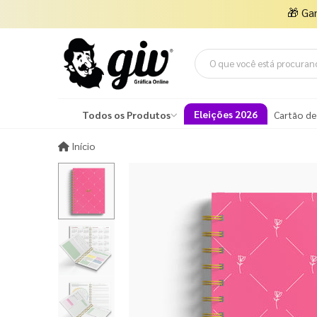
🎁
Ga
Eleições 2026
Todos os Produtos
Cartão de
Início
Início