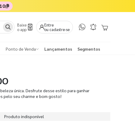
10
Baixe
Entre
o app
ou cadastre-se
Ponto de Venda
Lançamentos
Segmentos
DO
beleza única. Desfrute desse estilo para ganhar
es pelo seu charme e bom gosto!
Produto indisponível