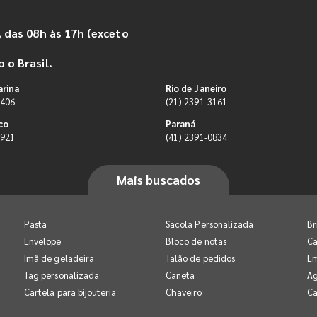
 das 08h às 17h (exceto
 o Brasil.
arina
Rio de Janeiro
9406
(21) 2391-3161
co
Paraná
0921
(41) 2391-0834
Mais buscados
Pasta
Sacola Personalizada
Br
Envelope
Bloco de notas
Ca
Imã de geladeira
Talão de pedidos
E
Tag personalizada
Caneta
A
Cartela para bijouteria
Chaveiro
Ca