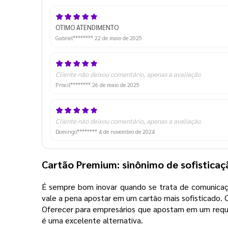
OTIMO ATENDIMENTO
Gabriel********
22 de maio de 2025
Cliente não deixou comentário, apenas a avaliação
Priscil********
26 de maio de 2025
Cliente não deixou comentário, apenas a avaliação
Domingo********
4 de novembro de 2024
Cartão Premium: sinônimo de sofistica
É sempre bom inovar quando se trata de comunicaçã
vale a pena apostar em um cartão mais sofisticado.
Oferecer para empresários que apostam em um requin
é uma excelente alternativa.