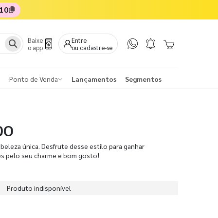
10
Baixe
Entre
o app
ou cadastre-se
Ponto de Venda
Lançamentos
Segmentos
DO
beleza única. Desfrute desse estilo para ganhar
es pelo seu charme e bom gosto!
Produto indisponível