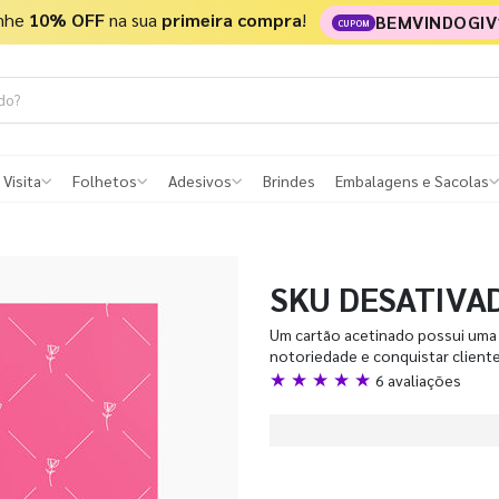
nhe
10% OFF
na sua
primeira compra
!
BEMVINDOGIV
CUPOM
 Visita
Folhetos
Adesivos
Brindes
Embalagens e Sacolas
SKU DESATIVA
Um cartão acetinado possui uma 
notoriedade e conquistar client
★ ★ ★ ★ ★
6 avaliações