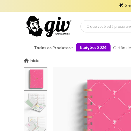
🎁
Ga
Eleições 2026
Todos os Produtos
Cartão de
Início
Início