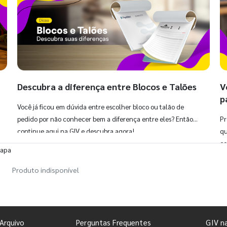
Descubra a diferença entre Blocos e Talões
V
p
Você já ficou em dúvida entre escolher bloco ou talão de
pedido por não conhecer bem a diferença entre eles? Então,
Pr
continue aqui na GIV e descubra agora!
qu
co
Capa
Produto indisponível
Arquivo
Perguntas Frequentes
GIV n