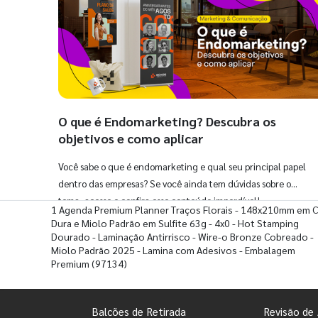
O que é Endomarketing? Descubra os
objetivos e como aplicar
Você sabe o que é endomarketing e qual seu principal papel
dentro das empresas? Se você ainda tem dúvidas sobre o
tema, acesse e confira esse conteúdo imperdível!
1 Agenda Premium Planner Traços Florais - 148x210mm em 
Dura e Miolo Padrão em Sulfite 63g - 4x0 - Hot Stamping
Dourado - Laminação Antirrisco - Wire-o Bronze Cobreado -
Miolo Padrão 2025 - Lamina com Adesivos - Embalagem
Premium
(97134)
Balcões de Retirada
Revisão de 