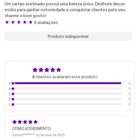
Um cartão acetinado possui uma beleza única. Desfrute desse
estilo para ganhar notoriedade e conquistar clientes pelo seu
charme e bom gosto!
★ ★ ★ ★ ★
6 avaliações
Produto indisponível
5,0
6
clientes avaliaram este produto
de 5
6
5
0
4
0
3
0
2
0
1
OTIMO ATENDIMENTO
Gabriel********
22 de maio de 2025