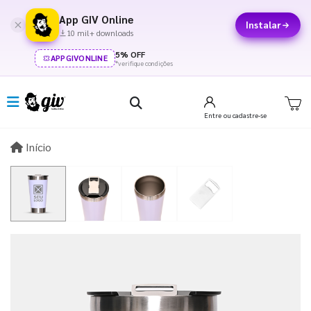
App GIV Online
Instalar
10 mil+ downloads
5% OFF
APPGIVONLINE
*verifique condições
Entre
ou cadastre-se
Início
Início