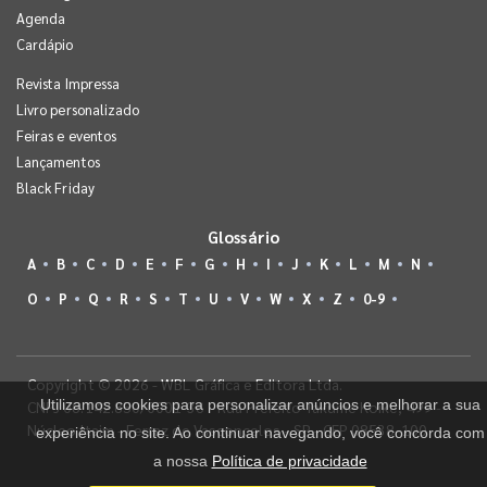
Agenda
Cardápio
Revista Impressa
Livro personalizado
Feiras e eventos
Lançamentos
Black Friday
Glossário
A
B
C
D
E
F
G
H
I
J
K
L
M
N
O
P
Q
R
S
T
U
V
W
X
Z
0-9
Copyright © 2026 - WBL Gráfica e Editora Ltda.
Utilizamos cookies para personalizar anúncios e melhorar a sua
CNPJ 08.142.850/0001-36 - Rua Prefeito Takume Koike, 499 -
Núcleo Itaim - Ferraz de Vasconcelos - SP - CEP 08538-100
experiência no site. Ao continuar navegando, você concorda com
a nossa
Política de privacidade