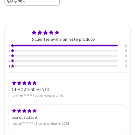
Sulfite 75g
5,0
6
clientes avaliaram este produto
de 5
6
5
0
4
0
3
0
2
0
1
OTIMO ATENDIMENTO
Gabriel********
22 de maio de 2025
boa qualidade.
jose ca********
18 de novembro de 2024