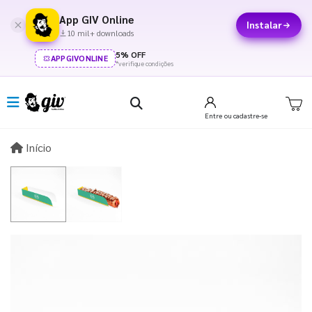
App GIV Online
Instalar
10 mil+ downloads
5% OFF
APPGIVONLINE
*verifique condições
Entre
ou cadastre-se
Início
Início