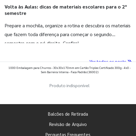
Volta às Aulas: dicas de materiais escolares para o 2º
semestre
Prepare a mochila, organize a rotina e descubra os materiais
que fazem toda diferença para começar o segundo
semestre com o pé direito. Confira!
Ver todos os posts
1000 Embalagem para Churros - 30x30x170mm em Cartão Triplex Certificado 300g - 4x0 -
Sem Barreira Interna - Faca Padrão
(36002)
Produto indisponível
Balcões de Retirada
Revisão de Arquivo
Perguntas Frequentes