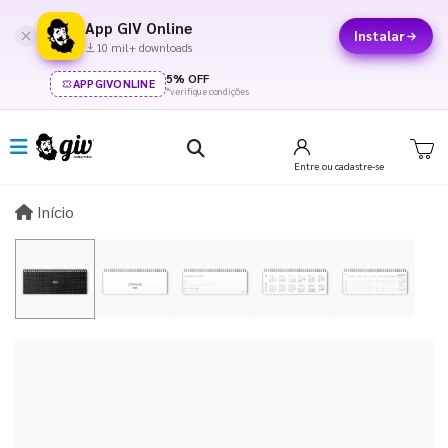
App GIV Online
Instalar
10 mil+ downloads
5% OFF
APPGIVONLINE
*verifique condições
Entre
ou cadastre-se
Início
Início