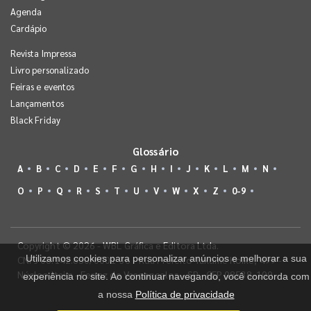
Agenda
Cardápio
Revista Impressa
Livro personalizado
Feiras e eventos
Lançamentos
Black Friday
Glossário
A
B
C
D
E
F
G
H
I
J
K
L
M
N
O
P
Q
R
S
T
U
V
W
X
Z
0-9
Copyright © 2026 - WBL Gráfica e Editora Ltda.
Utilizamos cookies para personalizar anúncios e melhorar a sua
CNPJ 08.142.850/0001-36 - Rua Prefeito Takume Koike, 499 -
Núcleo Itaim - Ferraz de Vasconcelos - SP - CEP 08538-100
experiência no site. Ao continuar navegando, você concorda com
a nossa
Política de privacidade