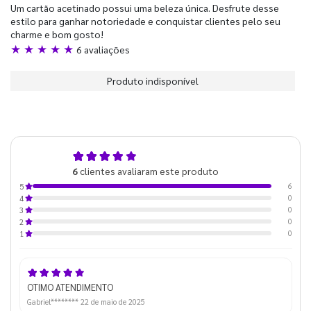
Um cartão acetinado possui uma beleza única. Desfrute desse
estilo para ganhar notoriedade e conquistar clientes pelo seu
charme e bom gosto!
★ ★ ★ ★ ★
6 avaliações
Produto indisponível
5,0
6
clientes avaliaram este produto
de 5
6
5
0
4
0
3
0
2
0
1
OTIMO ATENDIMENTO
Gabriel********
22 de maio de 2025