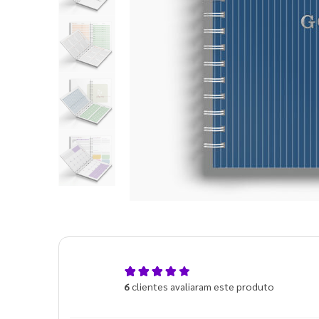
5,0
6
clientes avaliaram este produto
de 5