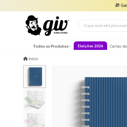
🎁
Ga
Eleições 2026
Todos os Produtos
Cartão de
Início
Início