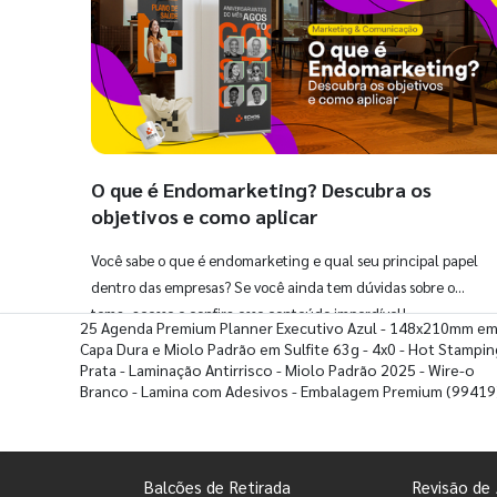
O que é Endomarketing? Descubra os
objetivos e como aplicar
Você sabe o que é endomarketing e qual seu principal papel
dentro das empresas? Se você ainda tem dúvidas sobre o
tema, acesse e confira esse conteúdo imperdível!
25 Agenda Premium Planner Executivo Azul - 148x210mm e
Capa Dura e Miolo Padrão em Sulfite 63g - 4x0 - Hot Stampin
Prata - Laminação Antirrisco - Miolo Padrão 2025 - Wire-o
Branco - Lamina com Adesivos - Embalagem Premium
(99419
Balcões de Retirada
Revisão de 