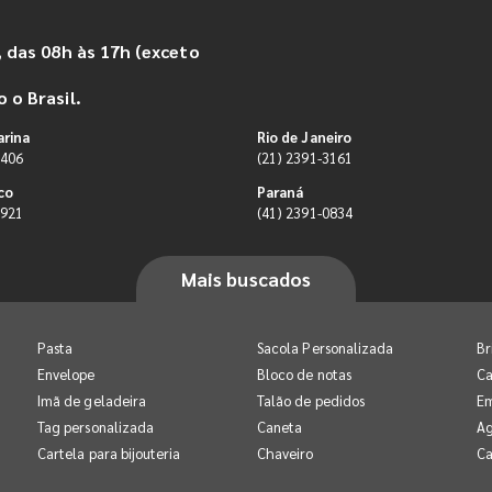
 das 08h às 17h (exceto
 o Brasil.
arina
Rio de Janeiro
9406
(21) 2391-3161
co
Paraná
0921
(41) 2391-0834
Mais buscados
Pasta
Sacola Personalizada
Br
Envelope
Bloco de notas
Ca
Imã de geladeira
Talão de pedidos
E
Tag personalizada
Caneta
A
Cartela para bijouteria
Chaveiro
Ca