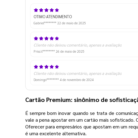
OTIMO ATENDIMENTO
Gabriel********
22 de maio de 2025
Cliente não deixou comentário, apenas a avaliação
Priscil********
26 de maio de 2025
Cliente não deixou comentário, apenas a avaliação
Domingo********
4 de novembro de 2024
Cartão Premium: sinônimo de sofistica
É sempre bom inovar quando se trata de comunicaçã
vale a pena apostar em um cartão mais sofisticado.
Oferecer para empresários que apostam em um requin
é uma excelente alternativa.