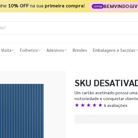
nhe
10% OFF
na sua
primeira compra
!
BEMVINDOGIV
CUPOM
 Visita
Folhetos
Adesivos
Brindes
Embalagens e Sacolas
SKU DESATIVA
Um cartão acetinado possui uma 
notoriedade e conquistar client
★ ★ ★ ★ ★
6 avaliações