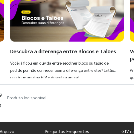
Descubra a diferença entre Blocos e Talões
V
p
Você já ficou em dúvida entre escolher bloco ou talão de
pedido por não conhecer bem a diferença entre eles? Então,
Pr
continue aqui na GIV e descubra agora!
qu
co
m
g
Produto indisponível
)
Arquivo
Perguntas Frequentes
GIV n