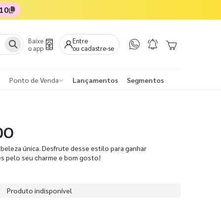
10
Baixe
Entre
o app
ou cadastre-se
Ponto de Venda
Lançamentos
Segmentos
DO
beleza única. Desfrute desse estilo para ganhar
es pelo seu charme e bom gosto!
Produto indisponível