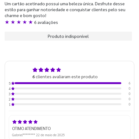
Um cartão acetinado possui uma beleza única. Desfrute desse
estilo para ganhar notoriedade e conquistar clientes pelo seu
charme e bom gosto!
★ ★ ★ ★ ★
6 avaliações
Produto indisponível
5,0
6
clientes avaliaram este produto
de 5
6
5
0
4
0
3
0
2
0
1
OTIMO ATENDIMENTO
Gabriel********
22 de maio de 2025