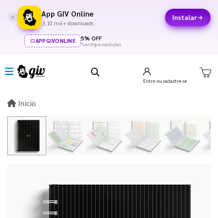
App GIV Online
Instalar
10 mil+ downloads
5% OFF
APPGIVONLINE
*verifique condições
Entre
ou cadastre-se
Início
Início