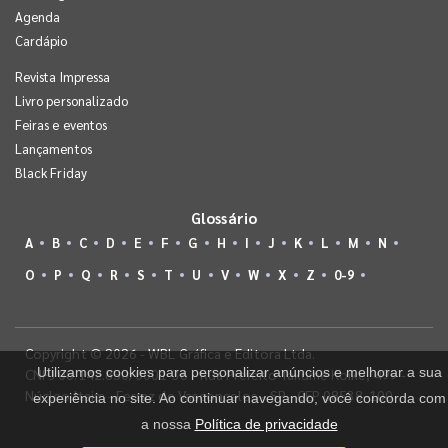
Agenda
Cardápio
Revista Impressa
Livro personalizado
Feiras e eventos
Lançamentos
Black Friday
Glossário
A
B
C
D
E
F
G
H
I
J
K
L
M
N
O
P
Q
R
S
T
U
V
W
X
Z
0-9
Copyright © 2026 - WBL Gráfica e Editora Ltda.
Utilizamos cookies para personalizar anúncios e melhorar a sua
CNPJ 08.142.850/0001-36 - Rua Prefeito Takume Koike, 499 -
Núcleo Itaim - Ferraz de Vasconcelos - SP - CEP 08538-100
experiência no site. Ao continuar navegando, você concorda com
a nossa
Política de privacidade