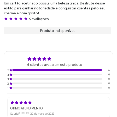
Um cartão acetinado possui uma beleza única. Desfrute desse
estilo para ganhar notoriedade e conquistar clientes pelo seu
charme e bom gosto!
★ ★ ★ ★ ★
6 avaliações
Produto indisponível
5,0
6
clientes avaliaram este produto
de 5
6
5
0
4
0
3
0
2
0
1
OTIMO ATENDIMENTO
Gabriel********
22 de maio de 2025