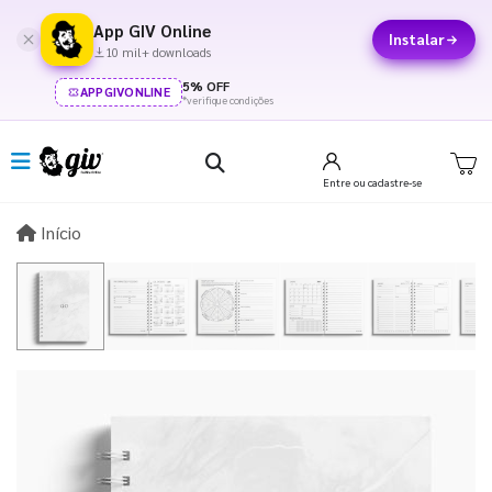
App GIV Online
Instalar
10 mil+ downloads
5% OFF
APPGIVONLINE
*verifique condições
Entre
ou cadastre-se
Início
Início