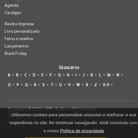
Agenda
Cardápio
Revista Impressa
Livro personalizado
Feiras e eventos
Lançamentos
Black Friday
Glossário
A
B
C
D
E
F
G
H
I
J
K
L
M
N
O
P
Q
R
S
T
U
V
W
X
Z
0-9
Copyright © 2026 - WBL Gráfica e Editora Ltda.
Utilizamos cookies para personalizar anúncios e melhorar a sua
CNPJ 08.142.850/0001-36 - Rua Prefeito Takume Koike, 499 -
Núcleo Itaim - Ferraz de Vasconcelos - SP - CEP 08538-100
experiência no site. Ao continuar navegando, você concorda com
a nossa
Política de privacidade