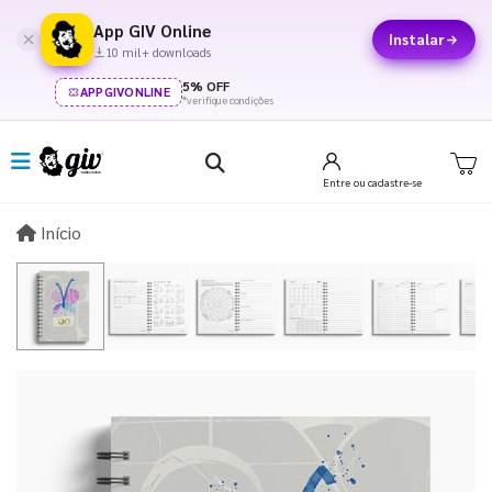
App GIV Online
Instalar
10 mil+ downloads
5% OFF
APPGIVONLINE
*verifique condições
Entre
ou cadastre-se
Início
Início