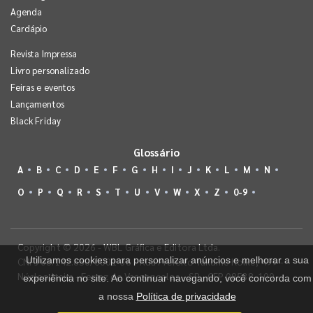
Agenda
Cardápio
Revista Impressa
Livro personalizado
Feiras e eventos
Lançamentos
Black Friday
Glossário
A
B
C
D
E
F
G
H
I
J
K
L
M
N
O
P
Q
R
S
T
U
V
W
X
Z
0-9
Copyright © 2026 - WBL Gráfica e Editora Ltda.
Utilizamos cookies para personalizar anúncios e melhorar a sua
CNPJ 08.142.850/0001-36 - Rua Prefeito Takume Koike, 499 -
Núcleo Itaim - Ferraz de Vasconcelos - SP - CEP 08538-100
experiência no site. Ao continuar navegando, você concorda com
a nossa
Política de privacidade