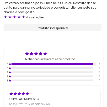
Um cartão acetinado possui uma beleza única. Desfrute desse
estilo para ganhar notoriedade e conquistar clientes pelo seu
charme e bom gosto!
★ ★ ★ ★ ★
6 avaliações
Produto indisponível
5,0
6
clientes avaliaram este produto
de 5
6
5
0
4
0
3
0
2
0
1
OTIMO ATENDIMENTO
Gabriel********
22 de maio de 2025