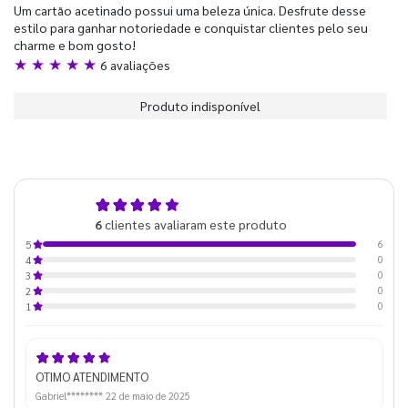
Um cartão acetinado possui uma beleza única. Desfrute desse
estilo para ganhar notoriedade e conquistar clientes pelo seu
charme e bom gosto!
★ ★ ★ ★ ★
6 avaliações
Produto indisponível
5,0
6
clientes avaliaram este produto
de 5
6
5
0
4
0
3
0
2
0
1
OTIMO ATENDIMENTO
Gabriel********
22 de maio de 2025