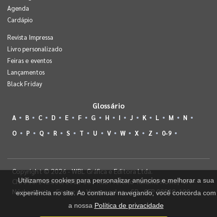
Agenda
Cardápio
Revista Impressa
Livro personalizado
Feiras e eventos
Lançamentos
Black Friday
Glossário
A
B
C
D
E
F
G
H
I
J
K
L
M
N
O
P
Q
R
S
T
U
V
W
X
Z
0-9
Copyright © 2026 - WBL Gráfica e Editora Ltda.
Utilizamos cookies para personalizar anúncios e melhorar a sua
CNPJ 08.142.850/0001-36 - Rua Prefeito Takume Koike, 499 -
Núcleo Itaim - Ferraz de Vasconcelos - SP - CEP 08538-100
experiência no site. Ao continuar navegando, você concorda com
a nossa
Política de privacidade