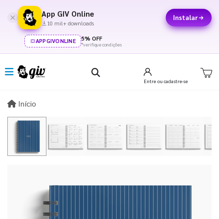
App GIV Online
Instalar
10 mil+ downloads
5% OFF
APPGIVONLINE
*verifique condições
Entre
ou cadastre-se
Início
Início