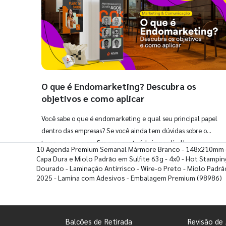
O que é Endomarketing? Descubra os
objetivos e como aplicar
Você sabe o que é endomarketing e qual seu principal papel
dentro das empresas? Se você ainda tem dúvidas sobre o
tema, acesse e confira esse conteúdo imperdível!
10 Agenda Premium Semanal Mármore Branco - 148x210mm
Capa Dura e Miolo Padrão em Sulfite 63g - 4x0 - Hot Stampin
Dourado - Laminação Antirrisco - Wire-o Preto - Miolo Padrã
2025 - Lamina com Adesivos - Embalagem Premium
(98986)
Balcões de Retirada
Revisão de 