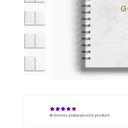
5,0
6
clientes avaliaram este produto
de 5