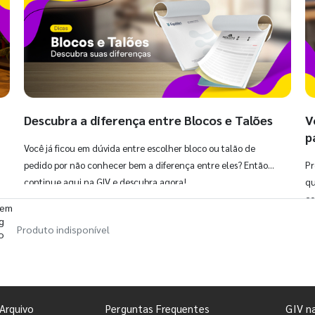
Descubra a diferença entre Blocos e Talões
V
p
Você já ficou em dúvida entre escolher bloco ou talão de
pedido por não conhecer bem a diferença entre eles? Então,
Pr
continue aqui na GIV e descubra agora!
qu
co
 em
g
Produto indisponível
o
Arquivo
Perguntas Frequentes
GIV n