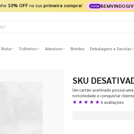
nhe
10% OFF
na sua
primeira compra
!
BEMVINDOGIV
CUPOM
 Visita
Folhetos
Adesivos
Brindes
Embalagens e Sacolas
SKU DESATIVA
Um cartão acetinado possui uma 
notoriedade e conquistar client
★ ★ ★ ★ ★
6 avaliações