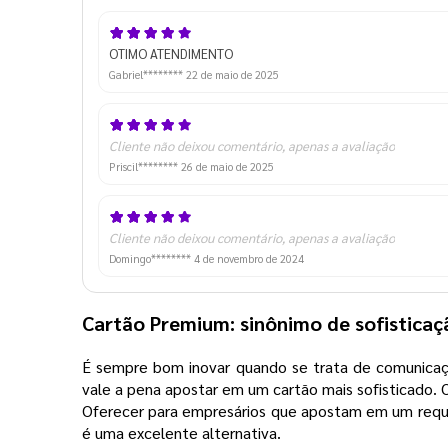
OTIMO ATENDIMENTO
Gabriel********
22 de maio de 2025
Cliente não deixou comentário, apenas a avaliação
Priscil********
26 de maio de 2025
Cliente não deixou comentário, apenas a avaliação
Domingo********
4 de novembro de 2024
Cartão Premium: sinônimo de sofistica
É sempre bom inovar quando se trata de comunicaçã
vale a pena apostar em um cartão mais sofisticado.
Oferecer para empresários que apostam em um requin
é uma excelente alternativa.