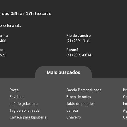
 das 08h às 17h (exceto
 o Brasil.
arina
Rio de Janeiro
9406
(21) 2391-3161
co
Paraná
0921
(41) 2391-0834
Mais buscados
Pasta
Sacola Personalizada
Br
Envelope
Bloco de notas
Ca
Imã de geladeira
Talão de pedidos
E
Tag personalizada
Caneta
A
Cartela para bijouteria
Chaveiro
Ca