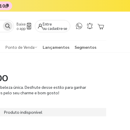
10
Baixe
Entre
o app
ou cadastre-se
Ponto de Venda
Lançamentos
Segmentos
DO
beleza única. Desfrute desse estilo para ganhar
es pelo seu charme e bom gosto!
Produto indisponível