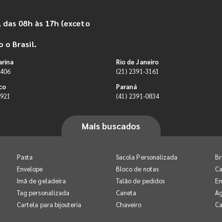
 das 08h às 17h (exceto
 o Brasil.
arina
Rio de Janeiro
9406
(21) 2391-3161
co
Paraná
0921
(41) 2391-0834
Mais buscados
Pasta
Sacola Personalizada
Br
Envelope
Bloco de notas
Ca
Imã de geladeira
Talão de pedidos
E
Tag personalizada
Caneta
A
Cartela para bijouteria
Chaveiro
Ca