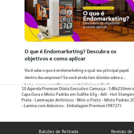
O que é Endomarketing? Descubra os
objetivos e como aplicar
Você sabe o que é endomarketing e qual seu principal papel
dentro das empresas? Se você ainda tem dúvidas sobre o
tema, acesse e confira esse conteúdo imperdível!
10 Agenda Premium Diária Executivo Camurça - 148x210mm 
Capa Dura e Miolo Padrão em Sulfite 63g - 4x0 - Hot Stampin
Prata - Laminação Antirrisco - Wire-o Preto - Miolo Padrão 
- Lamina com Adesivos - Embalagem Premium
(98727)
Balcões de Retirada
Revisão de 