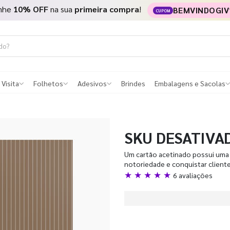
nhe
10% OFF
na sua
primeira compra
!
BEMVINDOGIV
CUPOM
 Visita
Folhetos
Adesivos
Brindes
Embalagens e Sacolas
SKU DESATIVA
Um cartão acetinado possui uma 
notoriedade e conquistar client
★ ★ ★ ★ ★
6 avaliações