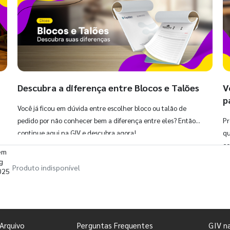
Descubra a diferença entre Blocos e Talões
V
p
Você já ficou em dúvida entre escolher bloco ou talão de
pedido por não conhecer bem a diferença entre eles? Então,
Pr
continue aqui na GIV e descubra agora!
qu
co
em
g
Produto indisponível
2025
Arquivo
Perguntas Frequentes
GIV n