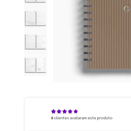
5,0
6
clientes avaliaram este produto
de 5