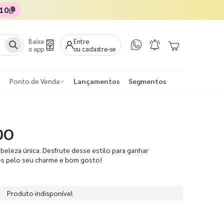
10
Baixe
Entre
o app
ou cadastre-se
Ponto de Venda
Lançamentos
Segmentos
DO
beleza única. Desfrute desse estilo para ganhar
es pelo seu charme e bom gosto!
Produto indisponível