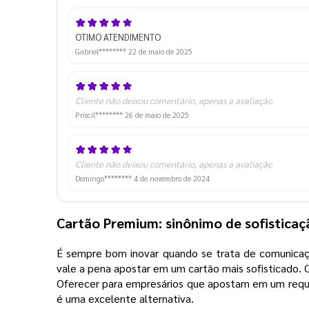
OTIMO ATENDIMENTO
Gabriel********
22 de maio de 2025
Cliente não deixou comentário, apenas a avaliação
Priscil********
26 de maio de 2025
Cliente não deixou comentário, apenas a avaliação
Domingo********
4 de novembro de 2024
Cartão Premium: sinônimo de sofistica
É sempre bom inovar quando se trata de comunicaçã
vale a pena apostar em um cartão mais sofisticado.
Oferecer para empresários que apostam em um requin
é uma excelente alternativa.