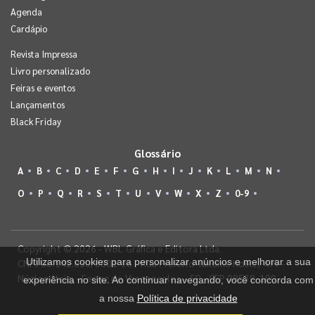
Agenda
Cardápio
Revista Impressa
Livro personalizado
Feiras e eventos
Lançamentos
Black Friday
Glossário
A
B
C
D
E
F
G
H
I
J
K
L
M
N
O
P
Q
R
S
T
U
V
W
X
Z
0-9
Copyright © 2026 - WBL Gráfica e Editora Ltda.
Utilizamos cookies para personalizar anúncios e melhorar a sua
CNPJ 08.142.850/0001-36 - Rua Prefeito Takume Koike, 499 -
Núcleo Itaim - Ferraz de Vasconcelos - SP - CEP 08538-100
experiência no site. Ao continuar navegando, você concorda com
a nossa
Política de privacidade