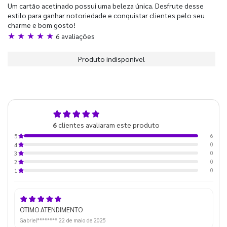
Um cartão acetinado possui uma beleza única. Desfrute desse
estilo para ganhar notoriedade e conquistar clientes pelo seu
charme e bom gosto!
★ ★ ★ ★ ★
6 avaliações
Produto indisponível
5,0
6
clientes avaliaram este produto
de 5
6
5
0
4
0
3
0
2
0
1
OTIMO ATENDIMENTO
Gabriel********
22 de maio de 2025