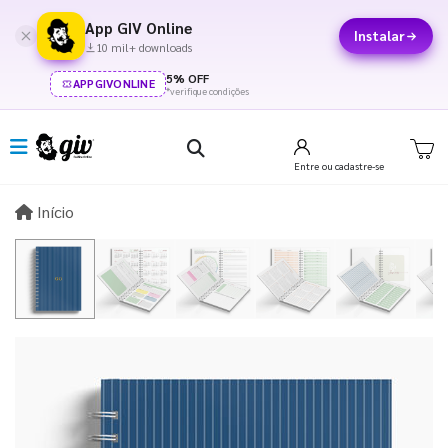
App GIV Online
Instalar
10 mil+ downloads
5% OFF
APPGIVONLINE
*verifique condições
Entre
ou cadastre-se
Início
Início